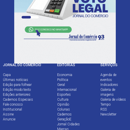
Av. João Pessoa, 1282 - Farroupilha
Porto Alegre - RS - CEP 90040-001
Fone (51) 3213.1300
JORNAL DO COMÉRCIO
EDITORIAS
SERVIÇOS
Capa
Economia
Agenda de
Últimas notícias
Política
eventos
Edição para folhear
Geral
Indicadores
Edição modo texto
Internacional
Galeria de
Edições anteriores
Esportes
imagens
Cadernos Especiais
Cultura
Galeria de vídeos
Fale conosco
Opinião
Tempo
Institucional
Colunas
RSS
Assine
Cadernos
Newsletter
Anuncie
GeraçãoE
Jornal Cidades
Marcas