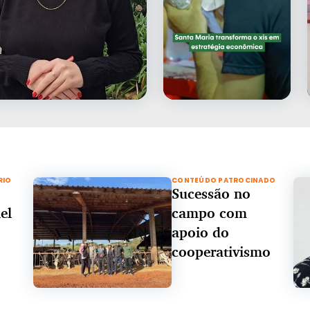
RIO
CONTEÚDO PATROCINADO
Sucessão no
el
campo com
apoio do
cooperativismo