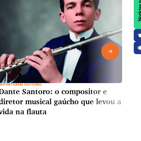
Notícias no 
REPORTAGEM CULTURAL
REPOR
Dante Santoro: o compositor e
Lon
diretor musical gaúcho que levou a
inv
vida na flauta
amp