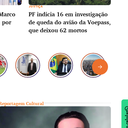
JUSTIÇA
 Marco
PF indicia 16 em investigação
o por
de queda do avião da Voepass,
que deixou 62 mortos
Reportagem Cultural
Empr