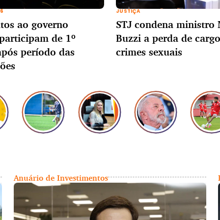
26
JUSTIÇA
tos ao governo
STJ condena ministro
participam de 1º
Buzzi a perda de carg
após período das
crimes sexuais
ões
Anuário de Investimentos