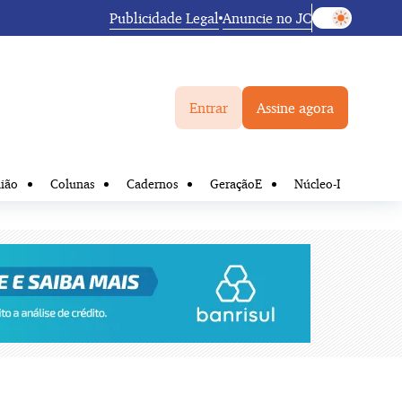
Publicidade Legal
Anuncie no JC
Entrar
Assine agora
ião
Colunas
Cadernos
GeraçãoE
Núcleo-I