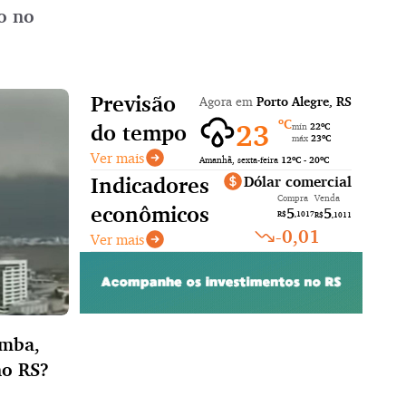
o no
Previsão
Agora em
Porto Alegre, RS
ºC
23
do tempo
mín
22ºC
máx
23ºC
Ver mais
Amanhã,
sexta-feira
12ºC
-
20ºC
Indicadores
Dólar comercial
Compra
Venda
econômicos
5
5
R$
,1017
R$
,1011
-0,01
Ver mais
omba,
no RS?