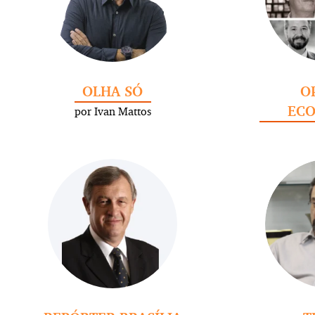
OLHA SÓ
O
EC
por Ivan Mattos