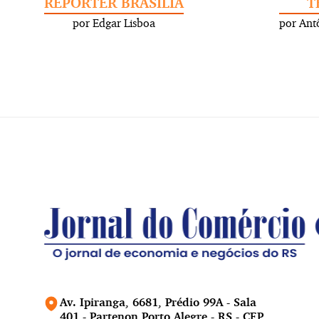
REPÓRTER BRASÍLIA
T
por Edgar Lisboa
por Ant
Av. Ipiranga, 6681, Prédio 99A - Sala
401 - Partenon Porto Alegre - RS - CEP