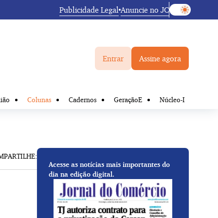
Publicidade Legal
Anuncie no JC
Entrar
Assine agora
ião
Colunas
Cadernos
GeraçãoE
Núcleo-I
MPARTILHE:
Acesse as notícias mais importantes do
dia na edição digital.