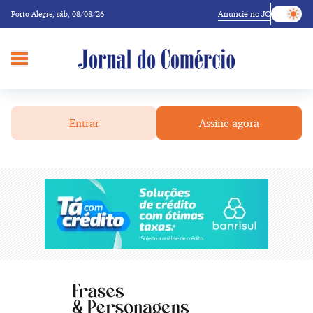
Anuncie no JC
Porto Alegre,
sáb, 08/08/26
Entrar
Assine agora