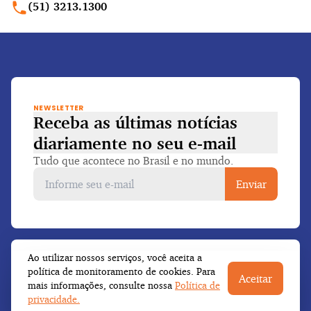
(51) 3213.1300
NEWSLETTER
Receba as últimas notícias
diariamente
no seu e-mail
Tudo que acontece no Brasil e no mundo.
Enviar
JORNAL DO COMÉRCIO
Ao utilizar nossos serviços, você aceita a
política de monitoramento de cookies. Para
Aceitar
EDITORIAIS
Capa
mais informações, consulte nossa
Política de
privacidade.
Últimas notícias
SERVIÇOS
Economia