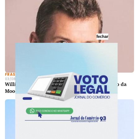
fechar
FRASES
03/08/2026 - 00h25min
William Foster, vice-presidente de risco soberano da
Moody's Ratings