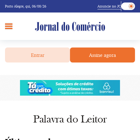
Anuncie no JC
Porto Alegre,
qui, 06/08/26
Entrar
Assine agora