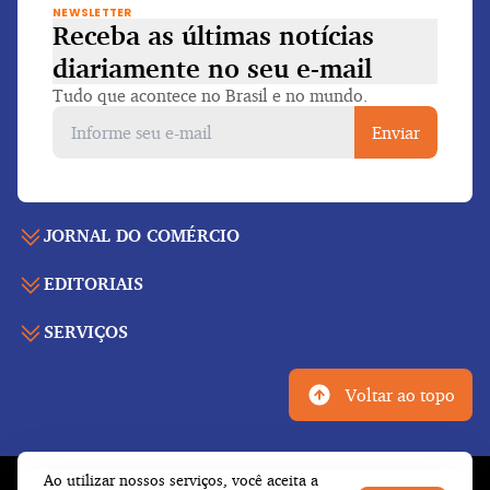
NEWSLETTER
Receba as últimas notícias
diariamente
no seu e-mail
Tudo que acontece no Brasil e no mundo.
Enviar
JORNAL DO COMÉRCIO
EDITORIAIS
Capa
Últimas notícias
SERVIÇOS
Economia
Edição para folhear
Política
Agenda de eventos
Edições anteriores
Voltar ao topo
Geral
Indicadores
Cadernos especiais
Internacional
Galeria de vídeos
Publicidade legal
Esportes
Ao utilizar nossos serviços, você aceita a
Tempo