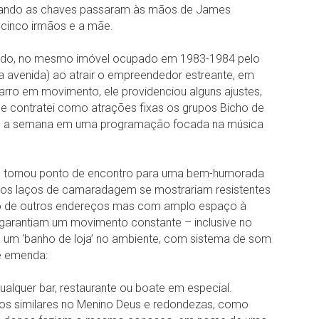
 quando as chaves passaram às mãos de James
 cinco irmãos e a mãe.
ando, no mesmo imóvel ocupado em 1983-1984 pelo
 avenida) ao atrair o empreendedor estreante, em
ro em movimento, ele providenciou alguns ajustes,
 e contratei como atrações fixas os grupos Bicho de
ante a semana em uma programação focada na música
se tornou ponto de encontro para uma bem-humorada
ujos laços de camaradagem se mostrariam resistentes
ão de outros endereços mas com amplo espaço à
garantiam um movimento constante – inclusive no
a um ‘banho de loja’ no ambiente, com sistema de som
ue emenda:
ualquer bar, restaurante ou boate em especial.
os similares no Menino Deus e redondezas, como