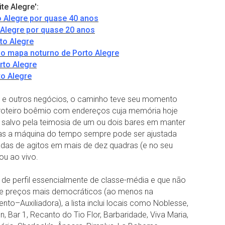
te Alegre':
o Alegre por quase 40 anos
 Alegre por quase 20 anos
rto Alegre
 no mapa noturno de Porto Alegre
rto Alegre
to Alegre
ios e outros negócios, o caminho teve seu momento
 roteiro boêmio com endereços cuja memória hoje
salvo pela teimosia de um ou dois bares em manter
Mas a máquina do tempo sempre pode ser ajustada
adas de agitos em mais de dez quadras (e no seu
ou ao vivo.
co de perfil essencialmente de classe-média e que não
o e preços mais democráticos (ao menos na
–Auxiliadora), a lista inclui locais como Noblesse,
n, Bar 1, Recanto do Tio Flor, Barbaridade, Viva Maria,