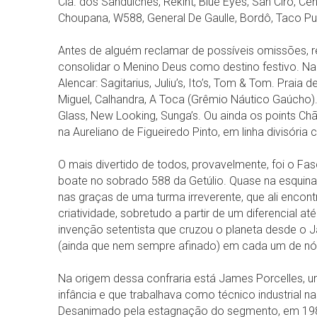
Cia. dos Sanduíches, Rekint, Blue Eyes, San Ciro, Ce
Choupana, W588, General De Gaulle, Bordô, Taco Pub
Antes de alguém reclamar de possíveis omissões, 
consolidar o Menino Deus como destino festivo. Na
Alencar: Sagitarius, Juliu’s, Ito’s, Tom & Tom. Praia
Miguel, Calhandra, A Toca (Grêmio Náutico Gaúcho). 
Glass, New Looking, Sunga’s. Ou ainda os points Chã
na Aureliano de Figueiredo Pinto, em linha divisória
O mais divertido de todos, provavelmente, foi o Fas
boate no sobrado 588 da Getúlio. Quase na esquina 
nas graças de uma turma irreverente, que ali encont
criatividade, sobretudo a partir de um diferencial at
invenção setentista que cruzou o planeta desde o J
(ainda que nem sempre afinado) em cada um de nó
Na origem dessa confraria está James Porcelles, 
infância e que trabalhava como técnico industrial n
Desanimado pela estagnação do segmento, em 1985 