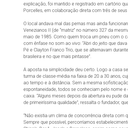
explicação, foi mantido e registrado em cartório
Porcelles, em colaboração direta com três de seus
O local andava mal das pernas mas ainda funcion
Venezianos II (de “matriz” no número 327 da mesma
maio de 1985. Como quem troca um pneu com o car
com ênfase no som ao vivo: “Abri do jeito que dava
Pé e Clayton Franco Trio, que se alternavam dur
brasileira e no que mais pintasse”.
A aposta na simplicidade deu certo. Logo a casa 
turma de classe-média na faixa de 20 a 30 anos, c
ao tempo e à distância. Sem a mesma sofisticaç
espontaneidade, todos se conheciam pelo nome e 
caixa. “Alguns meses depois da abertura eu pude d
de primeiríssima qualidade”, ressalta o fundador, q
“Não existia um clima de concorrência direta com q
Sempre que possível, percorríamos estabeleciment