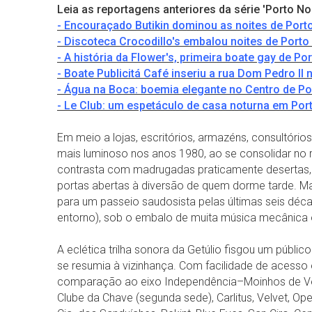
Leia as reportagens anteriores da série 'Porto Noi
- Encouraçado Butikin dominou as noites de Port
- Discoteca Crocodillo's embalou noites de Porto
- A história da Flower's, primeira boate gay de Po
- Boate Publicitá Café inseriu a rua Dom Pedro II
- Água na Boca: boemia elegante no Centro de Po
- Le Club: um espetáculo de casa noturna em Por
Em meio a lojas, escritórios, armazéns, consultór
mais luminoso nos anos 1980, ao se consolidar no
contrasta com madrugadas praticamente desertas, 
portas abertas à diversão de quem dorme tarde. 
para um passeio saudosista pelas últimas seis déc
entorno), sob o embalo de muita música mecânica 
A eclética trilha sonora da Getúlio fisgou um públi
se resumia à vizinhança. Com facilidade de acess
comparação ao eixo Independência–Moinhos de Vento
Clube da Chave (segunda sede), Carlitus, Velvet, Ope