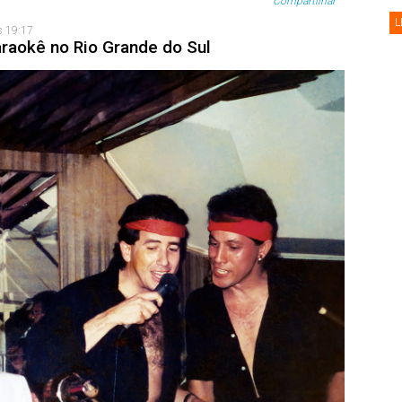
Compartilhar
L
s 19:17
araokê no Rio Grande do Sul