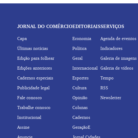
JORNAL DO COMÉRCIO
EDITORIAIS
SERVIÇOS
Capa
Economia
Agenda de eventos
Últimas notícias
Política
Indicadores
Edição para folhear
Geral
Galeria de imagens
Edições anteriores
Internacional
Galeria de vídeos
Cadernos especiais
Esportes
Tempo
Publicidade legal
Cultura
RSS
Fale conosco
Opinião
Newsletter
Trabalhe conosco
Colunas
Institucional
Cadernos
Assine
GeraçãoE
Anuncie
Jornal Cidades