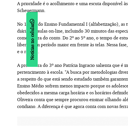
A prioridade é o acolhimento e uma escuta disponível às 
Scheuermann.
No 1º ano do Ensino Fundamental I (alfabetização), as 
Notícias no celular
diárias de aulas on-line, incluindo 30 minutos das espec
como a hora do conto. Do 2º ao 5º ano, o tempo de estud
liberam um período maior em frente às telas. Nessa fa
e o recreio.
A professora do 3º ano Patrícia Ingracio salienta que é
pertencimento à escola. "A busca por metodologias divers
a respeito do que está sendo estudado também garantem 
Ensino Médio sofrem menos impacto porque os adolesce
obedecidos a mesma carga horária e os horários definido
Oliveira conta que sempre procurou ensinar olhando alé
cotidiano. A diferença é que agora conta com novas ferr