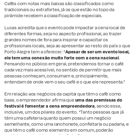
Cafés com notas mais baixas são classificados como
tradicionais ou extrafortes, já os que estão no topo da
pirâmide recebem a classificação de especiais.
Lucas acredita que o evento pode impactar a cena local de
diferentes formas, seja no aspecto profissional, ao trazer
grandes nomes de fora para inspirar e capacitar os
profissionais locais, seja ao apresentar ao resto do país o que
Porto Alegre tem a oferecer. “
Apesar de ser um evento local,
ele tem uma conexão muito forte com a cena nacional
.
Pensando no público em geral, pretendemos tornar o café
cada vez mais acessível, no sentido de permitir que mais
pessoas conheçam, consumam e, principalmente,
entendam de onde vem o seu café e o que ele representa.”
Em relação aos negócios da capital que têm o café como
base, o empreendedor afirma que
uma das premissas do
festival é fomentar a cena empreendedora
, sendo esse,
inclusive, um dos pilares do evento. “Tanto pessoas que já
têm uma cafeteria quanto quem possui um negócio
semelhante, como uma lanchonete, confeitaria ou padaria, e
que têm o café como elemento em comum, poderão