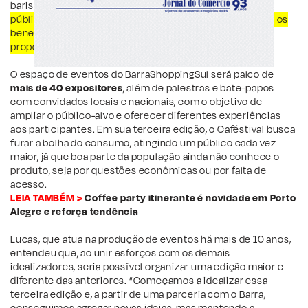
baristas e empreendedores. O
evento, que é aberto ao
público, pretende conscientizar sobre o sabor sensorial, os
benefícios à saúde e os impactos socioeconômicos
proporcionados pelo consumo dessa categoria de café
.
O espaço de eventos do BarraShoppingSul será palco de
mais de 40 expositores
, além de palestras e bate-papos
com convidados locais e nacionais, com o objetivo de
ampliar o público-alvo e oferecer diferentes experiências
aos participantes. Em sua terceira edição, o Caféstival busca
furar a bolha do consumo, atingindo um público cada vez
maior, já que boa parte da população ainda não conhece o
produto, seja por questões econômicas ou por falta de
acesso.
LEIA TAMBÉM >
Coffee party itinerante é novidade em Porto
Alegre e reforça tendência
Lucas, que atua na produção de eventos há mais de 10 anos,
entendeu que, ao unir esforços com os demais
idealizadores, seria possível organizar uma edição maior e
diferente das anteriores. “Começamos a idealizar essa
terceira edição e, a partir de uma parceria com o Barra,