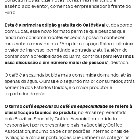
conseguimos agregar novas ideias, mas mantendo a
essência do evento”, comenta o empreendedor à frente do
Farrô.
Esta é a primeira edição gratuita do Caféstival
e, de acordo
com Lucas, esse novo formato permite que pessoas que
ainda não consomem cafés especiais possam conhecer
mais sobre o movimento. “Ampliar o espaço físico e eliminar
o valor de ingresso, permitindo a entrada gratuita, além de
contar com a credibilidade do Barra, contribui para
levarmos
essa discussão a um número maior de pessoas
”, destaca.
O café é a segunda bebida mais consumida do mundo, atrás
apenas da água. O Brasil é o segundo maior consumidor, atrás
somente dos Estados Unidos, e o maior produtor e
exportador do grão.
O termo
café especial
ou
café de especialidade
se refere à
classificação técnica do produto
, no Brasil representada
pela Brazilian Specialty Coffee Association, entidade
responsável por representar o país na Specialty Coffee
Association, incumbida de criar padrões internacionais de
avaliação e atribuir pontuações que definem as categorias.