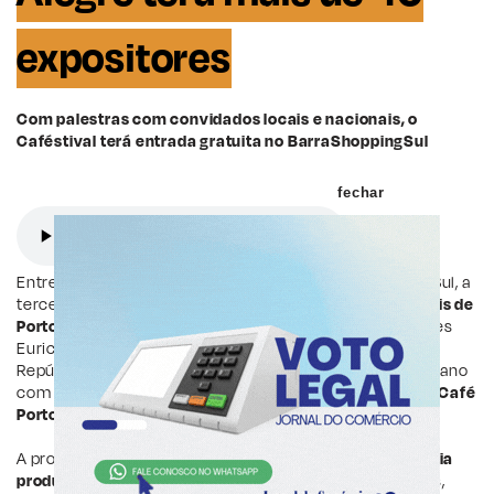
expositores
Com palestras com convidados locais e nacionais, o
Caféstival terá entrada gratuita no BarraShoppingSul
fechar
Entre os dias 25 e 27 de julho, ocorre, no BarraShoppingSul, a
terceira edição do
Caféstival, festival de cafés especiais de
Porto Alegre
. O evento, idealizado pelos empreendedores
Eurico Albrecht e Guert Schinke, fundadores do Café
República e da
Baden Torrefação
, ganhou reforço neste ano
com a chegada de Lucas Eibs e Gustavo Leão, sócios do
Café
Porto Farrô
.
A proposta do festival é celebrar e
valorizar toda a cadeia
produtiva dos cafés especiais
, produtores, torrefadores,