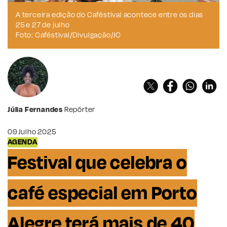
A terceira edição do Caféstival acontece entre os dias
25 e 27 de julho
Foto: Caféstival/Divulgação/JC
Júlia Fernandes
Repórter
09 Julho 2025
AGENDA
Festival que celebra o
café especial em Porto
Alegre terá mais de 40