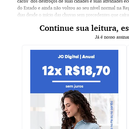
cacos" dos destroços de suas cidades e suas atividades 
do Estado e ainda não voltou ao seu nível normal na Re
dias desde o início das chuvas sem precedentes que caí
Continue sua leitura, e
Já é nosso assin