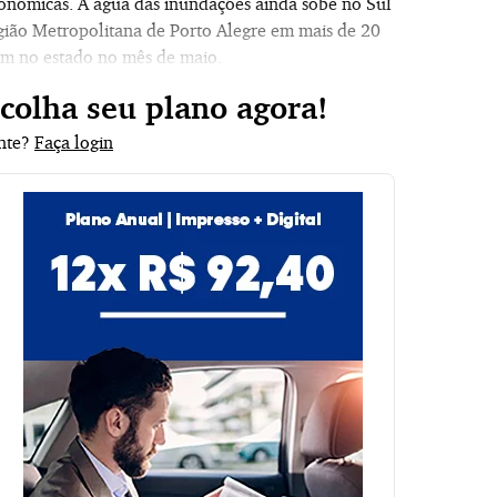
econômicas. A água das inundações ainda sobe no Sul
gião Metropolitana de Porto Alegre em mais de 20
ram no estado no mês de maio.
scolha seu plano agora!
ante?
Faça login