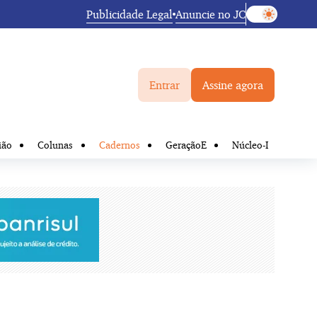
Publicidade Legal
Anuncie no JC
Entrar
Assine agora
ião
Colunas
Cadernos
GeraçãoE
Núcleo-I