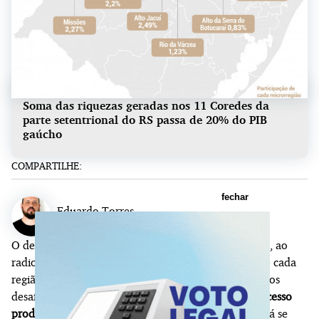
Soma das riquezas geradas nos 11 Coredes da
parte setentrional do RS passa de 20% do PIB
gaúcho
COMPARTILHE:
fechar
Eduardo Torres
Repórter
O desafio do
Mapa Econômico do Rio Grande do Sul
, ao
radiografar a atividade e os números da economia de cada
região do Estado, é apontar para as oportunidades e os
desafios futuros, e retratar como cada agente do
processo
produtivo gaúcho se adapta aos novos cenários
que já se