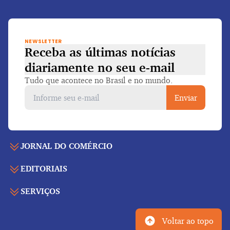
NEWSLETTER
Receba as últimas notícias
diariamente
no seu e-mail
Tudo que acontece no Brasil e no mundo.
Enviar
JORNAL DO COMÉRCIO
EDITORIAIS
Capa
Últimas notícias
SERVIÇOS
Economia
Edição para folhear
Política
Agenda de eventos
Edições anteriores
Voltar ao topo
Geral
Indicadores