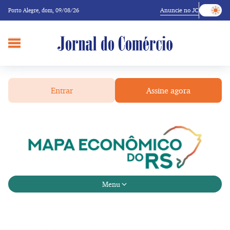
Anuncie no JC
Porto Alegre,
dom, 09/08/26
Entrar
Assine agora
Menu