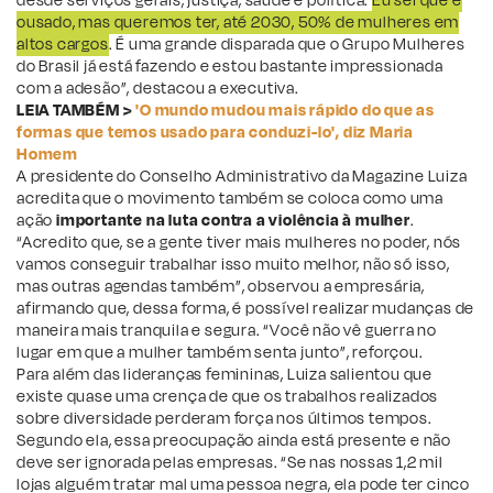
desde serviços gerais, justiça, saúde e política.
Eu sei que é
ousado, mas queremos ter, até 2030, 50% de mulheres em
altos cargos
. É uma grande disparada que o Grupo Mulheres
do Brasil já está fazendo e estou bastante impressionada
com a adesão”, destacou a executiva.
LEIA TAMBÉM >
'O mundo mudou mais rápido do que as
formas que temos usado para conduzi-lo', diz Maria
Homem
A presidente do Conselho Administrativo da Magazine Luiza
acredita que o movimento também se coloca como uma
ação
importante na luta contra a violência à mulher
.
“Acredito que, se a gente tiver mais mulheres no poder, nós
vamos conseguir trabalhar isso muito melhor, não só isso,
mas outras agendas também”, observou a empresária,
afirmando que, dessa forma, é possível realizar mudanças de
maneira mais tranquila e segura. “Você não vê guerra no
lugar em que a mulher também senta junto”, reforçou.
Para além das lideranças femininas, Luiza salientou que
existe quase uma crença de que os trabalhos realizados
sobre diversidade perderam força nos últimos tempos.
Segundo ela, essa preocupação ainda está presente e não
deve ser ignorada pelas empresas. “Se nas nossas 1,2 mil
lojas alguém tratar mal uma pessoa negra, ela pode ter cinco