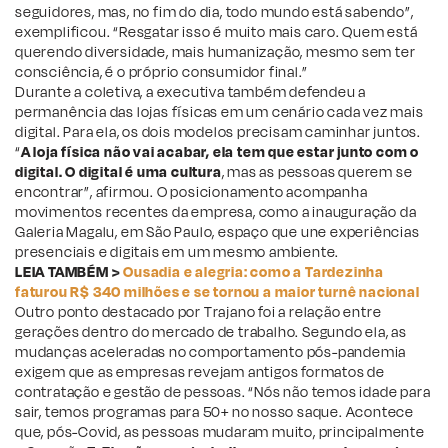
seguidores, mas, no fim do dia, todo mundo está sabendo”,
exemplificou. “Resgatar isso é muito mais caro. Quem está
querendo diversidade, mais humanização, mesmo sem ter
consciência, é o próprio consumidor final.”
Durante a coletiva, a executiva também defendeu a
permanência das lojas físicas em um cenário cada vez mais
digital. Para ela, os dois modelos precisam caminhar juntos.
“
A loja física não vai acabar, ela tem que estar junto com o
digital. O digital é uma cultura
, mas as pessoas querem se
encontrar”, afirmou. O posicionamento acompanha
movimentos recentes da empresa, como a inauguração da
Galeria Magalu, em São Paulo, espaço que une experiências
presenciais e digitais em um mesmo ambiente.
LEIA TAMBÉM >
Ousadia e alegria: como a Tardezinha
faturou R$ 340 milhões e se tornou a maior turnê nacional
Outro ponto destacado por Trajano foi a relação entre
gerações dentro do mercado de trabalho. Segundo ela, as
mudanças aceleradas no comportamento pós-pandemia
exigem que as empresas revejam antigos formatos de
contratação e gestão de pessoas. “Nós não temos idade para
sair, temos programas para 50+ no nosso saque. Acontece
que, pós-Covid, as pessoas mudaram muito, principalmente