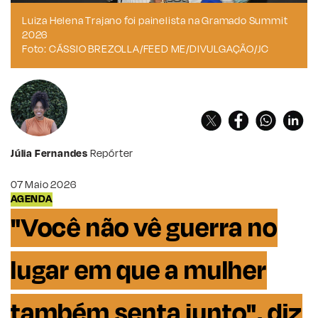
Luiza Helena Trajano foi painelista na Gramado Summit
2026
Foto: CÁSSIO BREZOLLA/FEED ME/DIVULGAÇÃO/JC
Júlia Fernandes
Repórter
07 Maio 2026
AGENDA
"Você não vê guerra no
lugar em que a mulher
também senta junto", diz