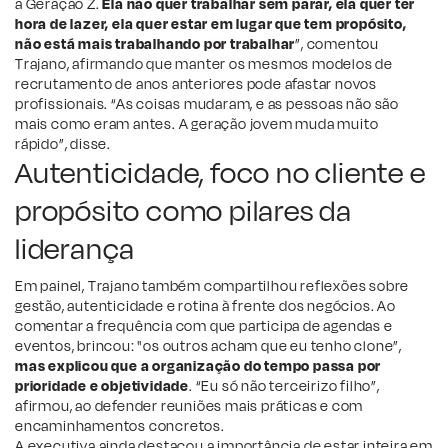
a Geração Z.
Ela não quer trabalhar sem parar, ela quer ter
hora de lazer, ela quer estar em lugar que tem propósito,
não está mais trabalhando por trabalhar
”, comentou
Trajano, afirmando que manter os mesmos modelos de
recrutamento de anos anteriores pode afastar novos
profissionais. “As coisas mudaram, e as pessoas não são
mais como eram antes. A geração jovem muda muito
rápido”, disse.
Autenticidade, foco no cliente e
propósito como pilares da
liderança
Em painel, Trajano também compartilhou reflexões sobre
gestão, autenticidade e rotina à frente dos negócios. Ao
comentar a frequência com que participa de agendas e
eventos, brincou: "os outros acham que eu tenho clone”,
mas explicou que a organização do tempo passa por
prioridade e objetividade
. “Eu só não terceirizo filho”,
afirmou, ao defender reuniões mais práticas e com
encaminhamentos concretos.
A executiva ainda destacou a importância de estar inteira em