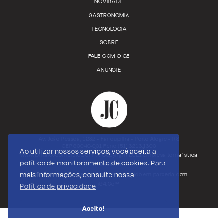
NOVIDADE
GASTRONOMIA
TECNOLOGIA
SOBRE
FALE COM O GE
ANUNCIE
Av. João Pessoa, 1282 - Farroupilha - Porto Alegre - RS
CEP 90040-001 Fone (51) 3213.1300
Ao utilizar nossos serviços, você aceita a
www.jornaldocomercio.com
© Copyright 2021 Empresa Jornalística
política de monitoramento de cookies. Para
J.C. Jarros Ltda.
mais informações, consulte nossa
Todos os direitos reservados. Desenvolvido em parceria com
i94.Co™
Política de privacidade
Aceito!