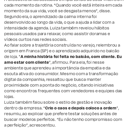
cada momento da rotina. “Quando você está inteira em cada
momento da sua vida, você se desgasta menos”, disse.
Segundo ela, o aprendizado da calma interna foi
desenvolvido ao longo da vida, o que a ajuda a lidar com a
intensidade da agenda. Luiza também revelou hábitos
pessoais usados para relaxar, como assistir doramas e
vídeos curtos nas redes sociais.
Ao falar sobre a trajetória construída no varejo, relembrou a
origem em Franca (SP) e o aprendizado adquirido no balcão
de loja. "
A minha história foi feita no balcão, com cliente. Eu
amo estar com cliente
”, afirmou. Para ela, foi nesse
ambiente que aprendeu a importância da empatia e da
escuta ativa do consumidor. Mesmo com a transformação
digital da companhia, ressaltou que busca manter
proximidade com a ponta do negócio, citando iniciativas
como encontros frequentes com vendedores e equipes das
lojas.
Luiza também falou sobre o estilo de gestão e inovação
dentro da empresa. “
Crio o caos e depois coloco a ordem
”,
resumiu, ao explicar que prefere testar soluções antes de
buscar modelos perfeitos. “Eu não tenho compromisso com
a perfeição”, acrescentou.