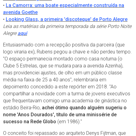
•
La Camorra: uma boate especialmente construída na
avenida Goethe
•
Looking Glass, a primeira 'discoteque' de Porto Alegre
Leia as matérias da primeira temporada da série Porto Noite
Alegre
aqui
Entusiasmado com a recepção positiva da parceira (que
logo viraria ex), Rubens pegou a chave e não perdeu tempo.
"O espaço permanecia montado como casa noturna (o
Clube 5 Estrelas, que se mudara para a avenida Azenha),
mas providenciei ajustes, de olho em um público classe
média na faixa de 25 a 40 anos", relembraria em
depoimento concedido a este repórter em 2018. "Ao
compartilhar a novidade com a turma de jovens executivos
que frequentavam comigo uma academia de ginástica no
estádio Beira-Rio,
achei ótimo quando alguém sugeriu o
nome 'Anos Dourados', título de uma minissérie de
sucesso na Rede Globo
(em 1986)."
O conceito foi repassado ao arquiteto Denys Fijtman, que