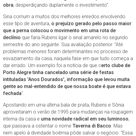
obra
, desperdiçando duplamente o investimento".
Sina comum a muitos dos melhores enredos envolvendo
esse tipo de aventura,
o prejuízo gerado pelo passo maior
que a perna colocou o movimento em uma rota de
declínio
que faria Rubens ligar o sinal amarelo no segundo
semestre do ano seguinte. Sua avaliação posterior: "Até
problemas menores foram determinantes no processo de
esvaziamento da casa, naquela fase em que tudo começa a
dar errado. Um exemplo foi a notícia de que c
erto clube de
Porto Alegre tinha cancelado uma série de festas
intituladas 'Anos Dourados', informação que levou muita
gente ao mal-entendido de que nossa boate é que estava
fechada
".
Apostando em uma última bala de prata, Rubens e Sônia
aproveitaram o verão de 1995 para mudanças na roupagem
interna da casa e
uma novidade radical em seu luminoso
,
que passava a ostentar o nome
Taverna di Bacco
. Mas
nem apelo à divindade boêmia pôde salvar o negócio. "Essa