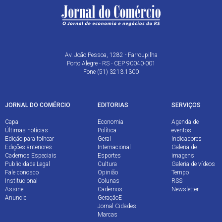
Av. João Pessoa, 1282 - Farroupilha
Porto Alegre - RS - CEP 90040-001
Fone (51) 3213.1300
JORNAL DO COMÉRCIO
EDITORIAS
SERVIÇOS
Capa
Economia
Agenda de
Últimas notícias
Política
eventos
Edição para folhear
Geral
Indicadores
Edições anteriores
Internacional
Galeria de
Cadernos Especiais
Esportes
imagens
Publicidade Legal
Cultura
Galeria de vídeos
Fale conosco
Opinião
Tempo
Institucional
Colunas
RSS
Assine
Cadernos
Newsletter
Anuncie
GeraçãoE
Jornal Cidades
Marcas