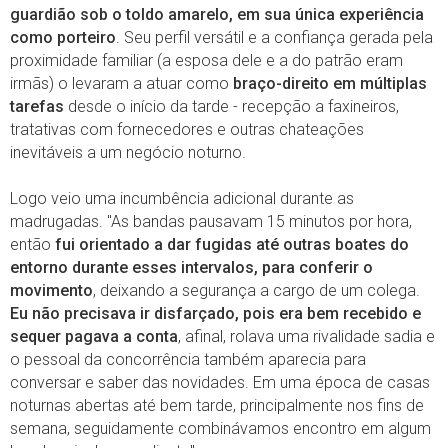
guardião sob o toldo amarelo, em sua única experiência
como porteiro
. Seu perfil versátil e a confiança gerada pela
proximidade familiar (a esposa dele e a do patrão eram
irmãs) o levaram a atuar como
braço-direito em múltiplas
tarefas
desde o início da tarde - recepção a faxineiros,
tratativas com fornecedores e outras chateações
inevitáveis a um negócio noturno.
Logo veio uma incumbência adicional durante as
madrugadas. "As bandas pausavam 15 minutos por hora,
então
fui orientado a dar fugidas até outras boates do
entorno durante esses intervalos, para conferir o
movimento
, deixando a segurança a cargo de um colega.
Eu não precisava ir disfarçado, pois era bem recebido e
sequer pagava a conta
, afinal, rolava uma rivalidade sadia e
o pessoal da concorrência também aparecia para
conversar e saber das novidades. Em uma época de casas
noturnas abertas até bem tarde, principalmente nos fins de
semana, seguidamente combinávamos encontro em algum