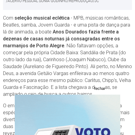
/ACERVO PESSOAL SONIA GODINHO/REPRODUÇÃO/JC
Com
seleção musical eclética
- MPB, músicas românticas,
Beatles, samba, Jovem Guarda - e uma pista de dança para
lá de animada, a boate
Anos Dourados fazia frente a
dezenas de casas noturnas já consagradas entre os
marmanjos de Porto Alegre
. Não faltavam opções, a
começar pela própria Cidade Baixa: Sandália de Prata (do
outro lado da rua), Carinhoso (Joaquim Nabuco), Clube da
Saudade (Aureliano de Figueiredo Pinto). Ali perto, no Menino
Deus, a avenida Getúlio Vargas enfileirava ao menos quatro
endereços para esse mesmo público: Carlitus, Chipp's, Velha
Guarda e Fascinação. E a lista chegava a dezenas, se
fechar
ampliado o raio de busca a outros bairros.
O empreendimento de Rubens Reinheimer oferecia uma
espécie de denominador comum entre o que havia de mais
divertido nesse roteiro. Intercalando som mecânico com
duas bandas fixas (Anos Dourados e Caça-Níqueis) a se
revezarem de terça a sábado na faixa entre 22h e 5h (ou