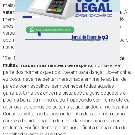
mais), a casa também oferecia
um apelo irresistível a
veteranos e recém-picados pelo mosquito da boemia
. A
memória afetiva da auxiliar de farmácia Karen Freitas, 46
anos, tem mesa reservada para uma época na qual sua
versão adolescente e então moradora da Zona Norte
acompanhava mãe, tia e amigas em incursões hilárias pelo
número 904 da José do Patrocínio:
"Seu Rubens estava sempre faceiro,
em um ambiente de
muitas risadas mas também de respeito
, inclusive por
parte dos homens que nos tiravam para dançar. Jovenzinha,
eu costumava me sentar maravilhada em frente ao bar de
parede com espelhos, sem conhecer todas aquelas
garrafas. Uma vez entrei na pista após alguns coquetéis e
pisei na barra da minha calça, tropeçando sem rumo até cair
agarrada às pernas do guitarrista, que ajudou a me levantar.
Consegui voltar ao balcão onde tinha deixado meu último
drink e a bebida acabou derramada sobre uma das gurias
da turma. Foi fim de noite para nós, afinal a minha cota de
trapalhadas estava esgotada".