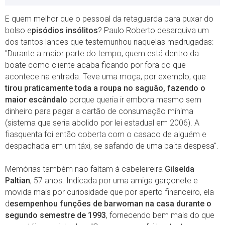
E quem melhor que o pessoal da retaguarda para puxar do
bolso e
pisódios insólitos
? Paulo Roberto desarquiva um
dos tantos lances que testemunhou naquelas madrugadas:
"Durante a maior parte do tempo, quem está dentro da
boate como cliente acaba ficando por fora do que
acontece na entrada. Teve uma moça, por exemplo, que
tirou praticamente toda a roupa no saguão, fazendo o
maior escândalo
porque queria ir embora mesmo sem
dinheiro para pagar a cartão de consumação mínima
(sistema que seria abolido por lei estadual em 2006). A
fiasquenta foi então coberta com o casaco de alguém e
despachada em um táxi, se safando de uma baita despesa".
Memórias também não faltam à cabeleireira
Gilselda
Paltian
, 57 anos. Indicada por uma amiga garçonete e
movida mais por curiosidade que por aperto financeiro, ela
d
esempenhou funções de barwoman na casa durante o
segundo semestre de 1993
, fornecendo bem mais do que