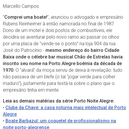
Marcello Campos
"
Comprei uma boate!
", anunciou o advogado e empresário
Rubens Reinheimer à então namorada no final de 1987.
Dono de um motel e dois postos de combustíveis, ele
decidira se aventurar pelo novo ramo ao passar os olhos
por uma placa de "vende-se o ponto" na loja 904 da rua
José do Patrocínio -
mesmo endereço do bairro Cidade
Baixa onde o célebre bar musical Chão de Estrelas havia
inscrito seu nome na Porto Alegre boêmia da década de
1970
. O "alvará" da moça serviu de deixa à revelação: tudo
não passava de um blefe (o tal "jogar verde para colher
maduro"), justamente para testá-la sobre o plano que o
empresário tinha em mente.
Leia as demais matérias da série Porto Noite Alegre:
•
Clube da Chave: a casa noturna mais intelectual de Porto
Alegre
•
Boate Barbazul: um coquetel de profissionalismo na
noite porto-alegrense