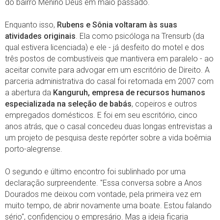
do bairro Menino Deus em maio passado.
Enquanto isso,
Rubens e Sônia voltaram às suas
atividades originais
. Ela como psicóloga na Trensurb (da
qual estivera licenciada) e ele - já desfeito do motel e dos
três postos de combustíveis que mantivera em paralelo - ao
aceitar convite para advogar em um escritório de Direito. A
parceria administrativa do casal foi retomada em 2007 com
a abertura da
Kanguruh, empresa de recursos humanos
especializada na seleção de babás
, copeiros e outros
empregados domésticos. E foi em seu escritório, cinco
anos atrás, que o casal concedeu duas longas entrevistas a
um projeto de pesquisa deste repórter sobre a vida boêmia
porto-alegrense.
O segundo e último encontro foi sublinhado por uma
declaração surpreendente. "Essa conversa sobre a Anos
Dourados me deixou com vontade, pela primeira vez em
muito tempo, de abrir novamente uma boate. Estou falando
sério", confidenciou o empresário. Mas a ideia ficaria