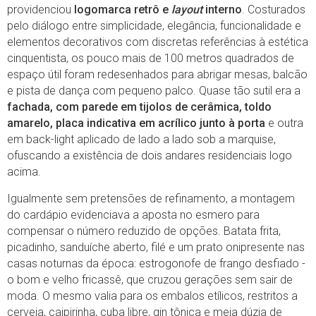
providenciou
logomarca retrô e
layout
interno
. Costurados
pelo diálogo entre simplicidade, elegância, funcionalidade e
elementos decorativos com discretas referências à estética
cinquentista, os pouco mais de 100 metros quadrados de
espaço útil foram redesenhados para abrigar mesas, balcão
e pista de dança com pequeno palco. Quase tão sutil era a
fachada, com parede em tijolos de cerâmica, toldo
amarelo, placa indicativa em acrílico junto à porta
e outra
em back-light aplicado de lado a lado sob a marquise,
ofuscando a existência de dois andares residenciais logo
acima.
Igualmente sem pretensões de refinamento, a montagem
do cardápio evidenciava a aposta no esmero para
compensar o número reduzido de opções. Batata frita,
picadinho, sanduíche aberto, filé e um prato onipresente nas
casas noturnas da época: estrogonofe de frango desfiado -
o bom e velho fricassê, que cruzou gerações sem sair de
moda. O mesmo valia para os embalos etílicos, restritos a
cerveja, caipirinha, cuba libre, gin tônica e meia dúzia de