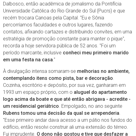
Dalbosco, então acadêmica de jornalismo da Pontifícia
Universidade Católica do Rio Grande do Sul (Pucrs) e que
recém trocara Canoas pela Capital. "Eu e Sônia
percorríamos faculdades e outros lugares, fazendo
contatos, afixando cartazes e distribuindo convites, em uma
estratégia de promoção constante para manter o pique",
recorda a hoje servidora pública de 52 anos. "Foi um
período marcante, inclusive
conheci meu primeiro marido
em uma festa na casa
."
À divulgação intensa somaram-se
melhorias no ambiente,
contemplando itens como pista, bar e decoração
.
Cozinha, escritório e depósito, por sua vez, ganharam em
1993 um espaço próprio, com o
aluguel do apartamento
logo acima da boate e que até então abrigava - acredite -
um residencial geriátrico
. Empolgado, no ano seguinte
Rubens tomou uma decisão da qual se arrependeria
.
"Esse primeiro andar dava acesso a um pátio nos fundos do
edifício, então resolvi construir ali uma extensão do térreo.
Fui imprudente.
O dono não gostou e tive que desfazer a