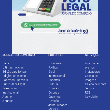
Av. João Pessoa, 1282 - Farroupilha
Porto Alegre - RS - CEP 90040-001
Fone (51) 3213.1300
JORNAL DO COMÉRCIO
EDITORIAS
SERVIÇOS
Capa
Economia
Agenda de
Últimas notícias
Política
eventos
Edição para folhear
Geral
Indicadores
Edições anteriores
Internacional
Galeria de
Cadernos Especiais
Esportes
imagens
Publicidade Legal
Cultura
Galeria de vídeos
Fale conosco
Opinião
Tempo
Institucional
Colunas
RSS
Assine
Cadernos
Newsletter
Anuncie
GeraçãoE
Jornal Cidades
Marcas