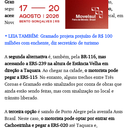
Gramado e Canela
. A primeira
via BR-116
, por Canoas,
seguindo pela rodovia até Nova Petrópolis e,
após isso,
acessando a ERS-235
. Alguns trechos da rodovia federal, em
Novo Hamburgo e Ivoti, passam por manutenção.
• LEIA TAMBÉM: Gramado projeta prejuízo de R$ 100
milhões com enchente, diz secretário de turismo
A
segunda alternativa
é, também, pela
BR-116, mas
acessando a ERS-239 na altura de Estância Velha em
direção a Taquara
. Ao chegar na cidade,
o motorista pode
pegar a ERS-115
. No entanto, alguns trechos entre Três
Coroas e Gramado estão sinalizados por conta de obras que
ainda estão sendo feitas, mas com sinalização no local e
trânsito liberado.
A
terceira opção
é saindo de Porto Alegre pela avenida Assis
Brasil. Neste caso,
o motorista pode optar por entrar em
Cachoeirinha e pegar a ERS-020
até Taquara e,