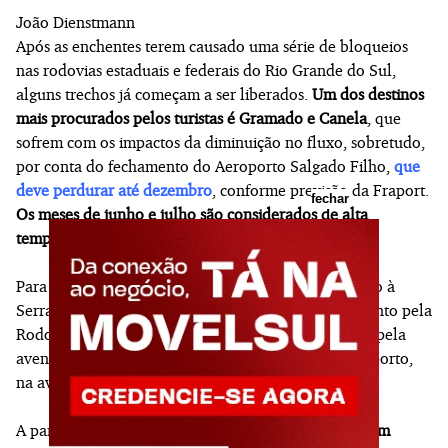
João Dienstmann
Após as enchentes terem causado uma série de bloqueios
nas rodovias estaduais e federais do Rio Grande do Sul,
alguns trechos já começam a ser liberados.
Um dos destinos
mais procurados pelos turistas é Gramado e Canela
, que
sofrem com os impactos da diminuição no fluxo, sobretudo,
por conta do fechamento do Aeroporto Salgado Filho,
que
deve perdurar até dezembro
, conforme previsão da Fraport.
fechar
Os meses de junho e julho são considerados de alta
temporada na região
.
Para quem deseja sair de Porto Alegre e ir em direção à
Serra gaúcha,
as saídas da Capital estão liberadas
, tanto pela
Rodoviária, via Castelo Branco e freeway (BR-290), pela
avenida Assis Brasil, na altura da Fiergs, e pelo aeroporto,
na avenida Zaida Jarros.
A partir daí,
os turistas têm três opções para chegar em