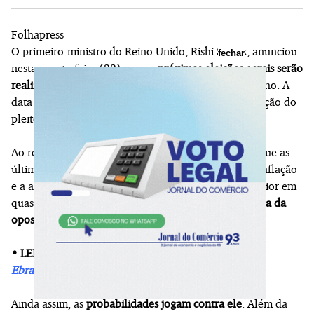
Folhapress
O primeiro-ministro do Reino Unido, Rishi Sunak, anunciou
fechar
nesta quarta-feira (22) que as
próximas eleições gerais serão
realizadas em pouco mais de um mês
, no dia 4 de julho. A
data surpreende, já que o prazo final para a convocação do
pleito é janeiro de 2025.
Ao realizar as eleições agora, ele estaria apostando que as
últimas boas novas na economia -como a queda da inflação
e a aceleração do ritmo de crescimento do país, o maior em
quase três anos- podem
reverter o favoritismo da sigla da
oposição
, o Partido Trabalhista, nas urnas.
• LEIA MAIS:
Lula lamenta a morte do líder iraniano
Ebrahim Raisi
Ainda assim, as
probabilidades jogam contra ele
. Além da