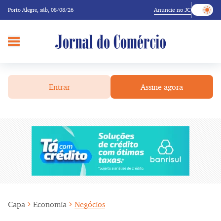
Anuncie no JC
Porto Alegre,
sáb, 08/08/26
Entrar
Assine agora
Capa
Economia
Negócios