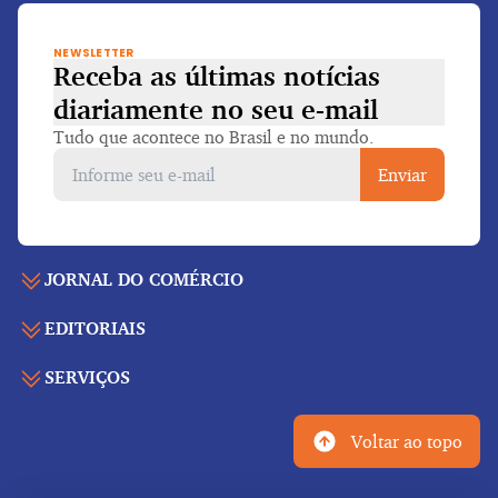
NEWSLETTER
Receba as últimas notícias
diariamente
no seu e-mail
Tudo que acontece no Brasil e no mundo.
Enviar
JORNAL DO COMÉRCIO
EDITORIAIS
Capa
Últimas notícias
SERVIÇOS
Economia
Edição para folhear
Política
Agenda de eventos
Edições anteriores
Voltar ao topo
Geral
Indicadores
Cadernos especiais
Internacional
Galeria de imagens