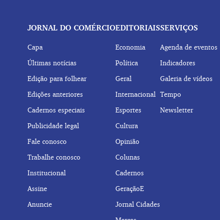
JORNAL DO COMÉRCIO
EDITORIAIS
SERVIÇOS
Capa
Economia
Agenda de eventos
Últimas notícias
Política
Indicadores
Edição para folhear
Geral
Galeria de vídeos
Edições anteriores
Internacional
Tempo
Cadernos especiais
Esportes
Newsletter
Publicidade legal
Cultura
Fale conosco
Opinião
Trabalhe conosco
Colunas
Institucional
Cadernos
Assine
GeraçãoE
Anuncie
Jornal Cidades
Marcas