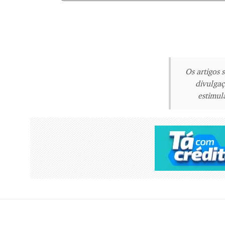
Os artigos 
divulgaç
estimula