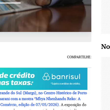
No
COMPARTILHE:
rande do Sul (Margs), no Centro Histórico de Porto
 guarani com a mostra “Mbya Nhenhandu Reko: A
o Comércio, edição de 07/05/2026).
A exposição do