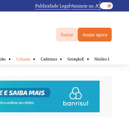
Publicidade Legal
Anuncie no JC
Entrar
Assine agora
ião
Colunas
Cadernos
GeraçãoE
Núcleo-I