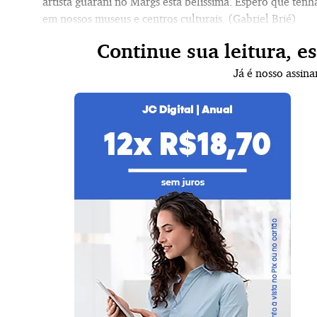
artista guarani no Margs está belíssima. Espero que tenh
em nossos museus e centros culturais. (Gabriel Brié)
Continue sua leitura, e
Já é nosso assin