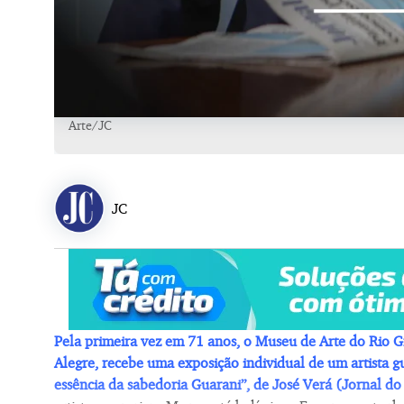
Arte/JC
JC
Pela primeira vez em 71 anos, o Museu de Arte do Rio G
Alegre, recebe uma exposição individual de um artista
essência da sabedoria Guarani”, de José Verá (Jornal d