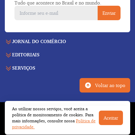
Tudo que acontece no Brasil e no mundo.
Enviar
JORNAL DO COMÉRCIO
EDITORIAIS
Capa
Últimas notícias
SERVIÇOS
Economia
Edição para folhear
Política
Agenda de eventos
Edições anteriores
Voltar ao topo
Geral
Indicadores
Cadernos especiais
Internacional
Galeria de vídeos
Publicidade legal
Esportes
Ao utilizar nossos serviços, você aceita a
Tempo
Fale conosco
© Copyright 2026 Empresa Jornalística J.C. Jarros
política de monitoramento de cookies. Para
Cultura
Aceitar
Newsletter
Ltda.
Todos os direitos reservados
mais informações, consulte nossa
Política de
Trabalhe conosco
Opinião
privacidade.
Institucional