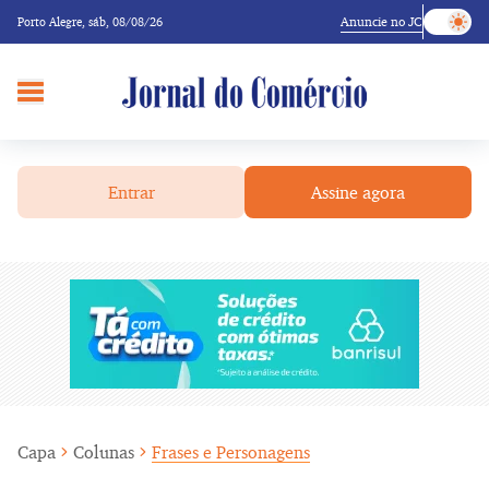
Anuncie no JC
Porto Alegre,
sáb, 08/08/26
Entrar
Assine agora
Capa
Colunas
Frases e Personagens