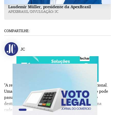
Laudemir Müller, presidente da ApexBrasil
APEXBRASIL/DIVULGAÇÃO/JC
COMPARTILHE:
JC
fechar
"A reforma tributária aumenta o custo do erro operacional.
Uma divergência que antes gerava retrabalho interno pode
passar a afetar crédito, caixa e conformidade fiscal. O
destinatário passa a ter uma função muito mais ativa na
cadeia tributária.”
Izaias Miguel, co-CEO da V360.