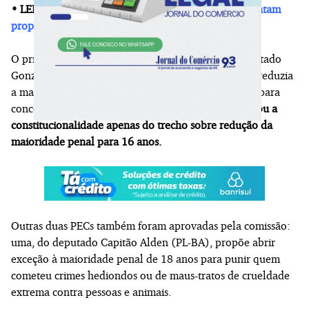
• LEIA TAMBÉM:
Gabriel, Maranata e Zucco apresentam
propostas para cooperativismo em evento da Ocergs
O principal texto em análise é de autoria do ex-deputado
Gonzaga Patriota (PSB/PE). A princípio, a proposta reduzia
a maioridade penal e civil, além das idades mínimas para
concorrer a cargos eletivos. Entretanto, a
CCJ aprovou a
constitucionalidade apenas do trecho sobre redução da
maioridade penal para 16 anos.
Outras duas PECs também foram aprovadas pela comissão:
uma, do deputado Capitão Alden (PL-BA), propõe abrir
exceção à maioridade penal de 18 anos para punir quem
cometeu crimes hediondos ou de maus-tratos de crueldade
extrema contra pessoas e animais.