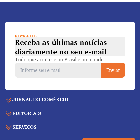
NEWSLETTER
Receba as últimas notícias
diariamente
no seu e-mail
Tudo que acontece no Brasil e no mundo.
Enviar
JORNAL DO COMÉRCIO
EDITORIAIS
Capa
Últimas notícias
SERVIÇOS
Economia
Edição para folhear
Política