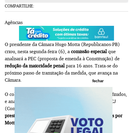
COMPARTILHE:
Agências
O presidente da Câmara Hugo Motta (Republicanos-PB)
criou, nesta segunda-feira (6), a
comissão especial
que
analisará a PEC (proposta de emenda à Constituição) de
redução da maioridade penal
para 16 anos. Trata-se do
próximo passo de tramitação da medida, que avança na
Câmara.
fechar
O colegiado terá 37 membros titulares, ainda não definidos,
e analisará o mérito das propostas aprovadas pela CCJ
(Comissão de Constituição e Justiça) em junho.
A
presidência e a relatoria da comissão serão escolhidas por
Motta em reunião com os líderes partidários.