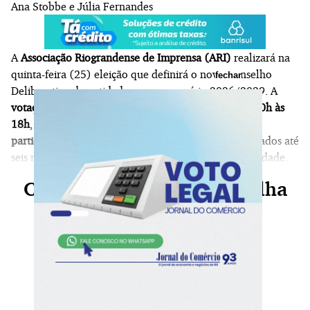
Ana Stobbe e Júlia Fernandes
A
Associação Riograndense de Imprensa (ARI)
realizará na
quinta-feira (25) eleição que definirá o novo Conselho
fechar
Deliberativo da entidade para o exercício 2026/2029. A
votação será realizada no Salão Nobre da ARI, das 10h às
18h
, exclusivamente de maneira presencial. Poderão
participar do pleito os associados da entidade
registrados até
seis meses antes da eleição e adimplentes com a anuidade.
Continue sua leitura, escolha
seu plano agora!
Já é nosso assinante?
Faça login