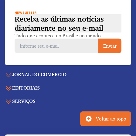
NEWSLETTER
Receba as últimas notícias
diariamente
no seu e-mail
Tudo que acontece no Brasil e no mundo.
Enviar
JORNAL DO COMÉRCIO
EDITORIAIS
Capa
Últimas notícias
SERVIÇOS
Economia
Edição para folhear
Política
Agenda de eventos
Edições anteriores
Voltar ao topo
Geral
Indicadores
Cadernos especiais
Internacional
Galeria de vídeos