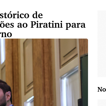
stórico de
ões ao Piratini para
urno
No