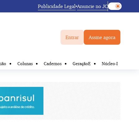
Publicidade Legal
Anuncie no JC
Entrar
Assine agora
ião
Colunas
Cadernos
GeraçãoE
Núcleo-I