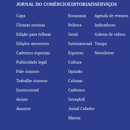
JORNAL DO COMÉRCIO
EDITORIAIS
SERVIÇOS
Capa
Economia
Agenda de eventos
Últimas notícias
Política
Indicadores
Edição para folhear
Geral
Galeria de vídeos
Edições anteriores
Internacional
Tempo
Cadernos especiais
Esportes
Newsletter
Publicidade legal
Cultura
Fale conosco
Opinião
Trabalhe conosco
Colunas
Institucional
Cadernos
Assine
GeraçãoE
Anuncie
Jornal Cidades
Marcas