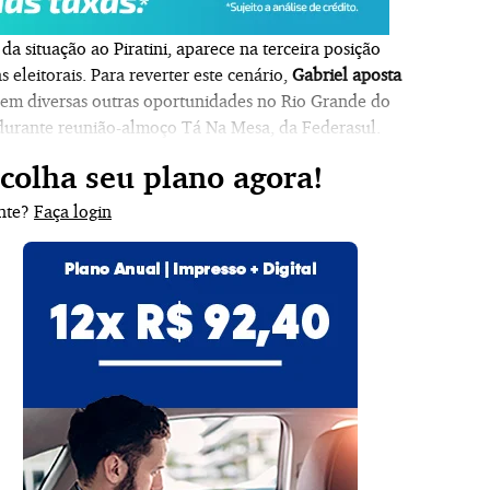
o da
situação ao Piratini, aparece na terceira posição
 eleitorais
. Para reverter este cenário,
Gabriel aposta
 em diversas outras oportunidades no Rio Grande do
 durante reunião-almoço
Tá
Na Mesa, da Federasul.
scolha seu plano agora!
ante?
Faça login