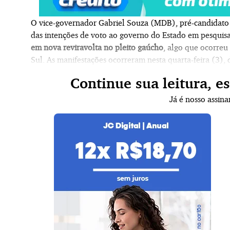
O vice-governador Gabriel Souza (MDB), pré-candidat
das intenções de voto ao governo do Estado
em pesquisas
em nova reviravolta no pleito
gaúcho
, algo que ocorreu
S
ul
.
As manifestações ocorreram nesta quarta-feira (3),
Continue sua leitura, e
Já é nosso assin