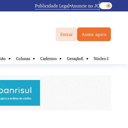
Publicidade Legal
Anuncie no JC
Entrar
Assine agora
ião
Colunas
Cadernos
GeraçãoE
Núcleo-I