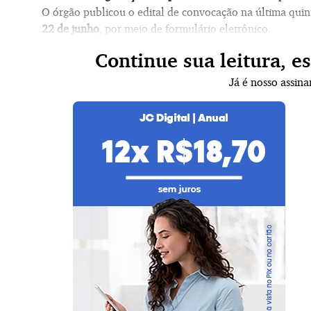
O órgão publicou o edital de convocação na última quint
22 de junho
, por meio de
formulário eletrônico
.
Continue sua leitura, e
Já é nosso assin