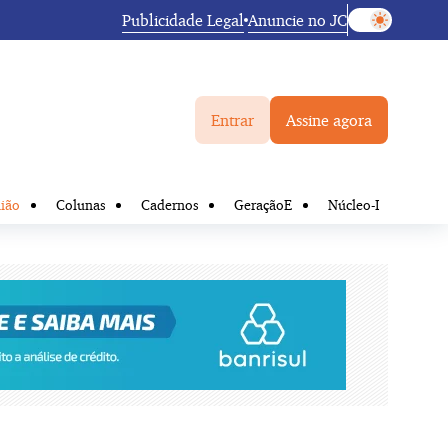
Publicidade Legal
Anuncie no JC
Entrar
Assine agora
ião
Colunas
Cadernos
GeraçãoE
Núcleo-I