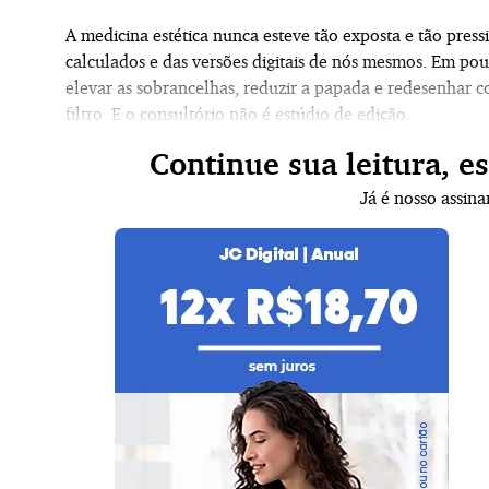
A medicina estética nunca esteve tão exposta e tão press
calculados e das versões digitais de nós mesmos. Em pouc
elevar as sobrancelhas, reduzir a papada e redesenhar 
filtro. E o consultório não é estúdio de edição.
Continue sua leitura, e
Já é nosso assin