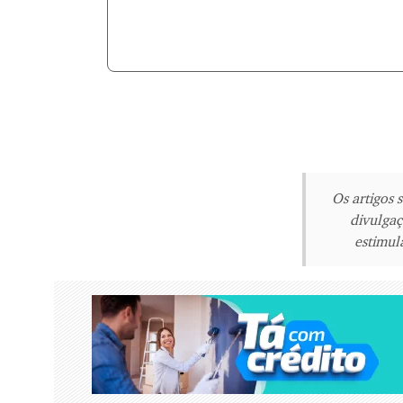
Os artigos 
divulgaç
estimula