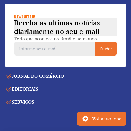
NEWSLETTER
Receba as últimas notícias
diariamente
no seu e-mail
Tudo que acontece no Brasil e no mundo.
Enviar
JORNAL DO COMÉRCIO
EDITORIAIS
Capa
Últimas notícias
SERVIÇOS
Economia
Edição para folhear
Política
Agenda de eventos
Edições anteriores
Voltar ao topo
Geral
Indicadores
Cadernos especiais
Internacional