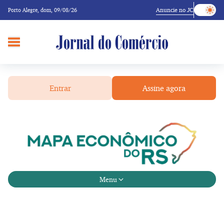
Anuncie no JC
Porto Alegre,
dom, 09/08/26
Entrar
Assine agora
Menu