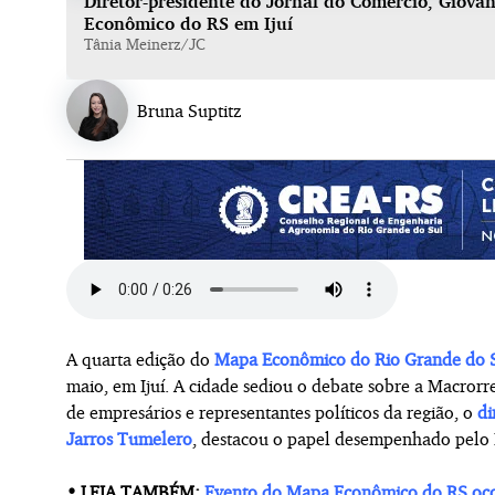
Diretor-presidente do Jornal do Comércio, Giova
Econômico do RS em Ijuí
Tânia Meinerz/JC
Bruna Suptitz
A quarta edição do
Mapa Econômico do Rio Grande do 
maio, em Ijuí. A cidade sediou o debate sobre a Macrorr
de empresários e representantes políticos da região, o
di
Jarros Tumelero
, destacou o papel desempenhado pelo M
• LEIA TAMBÉM:
Evento do Mapa Econômico do RS ocor