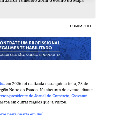
nni Jarros Tumelero abriu o evento do Mapa
COMPARTILHE:
Sul
em 2026 foi realizada nesta quinta-feira, 28 de
egião Norte do Estado. Na abertura do evento, diante
retor-presidente do Jornal do Comércio,
Giovanni
apa em outras regiões que já visitou.
re nesta quarta em Ijuí