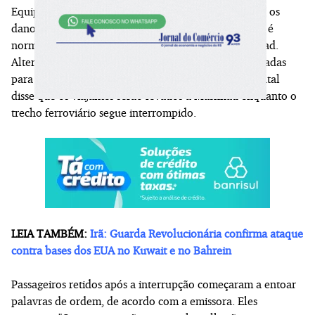
Equipes de reparo trabalham no local para consertar os
danos e restabelecer a rota. IRIB afirmou que a meta é
normalizar o trecho ferroviário entre Teerã e Mashhad.
Alternativas de transporte por estrada foram organizadas
para atender os passageiros afetados. A emissora estatal
disse que os viajantes serão levados a Mashhad enquanto o
trecho ferroviário segue interrompido.
LEIA TAMBÉM:
Irã: Guarda Revolucionária confirma ataque
contra bases dos EUA no Kuwait e no Bahrein
Passageiros retidos após a interrupção começaram a entoar
palavras de ordem, de acordo com a emissora. Eles