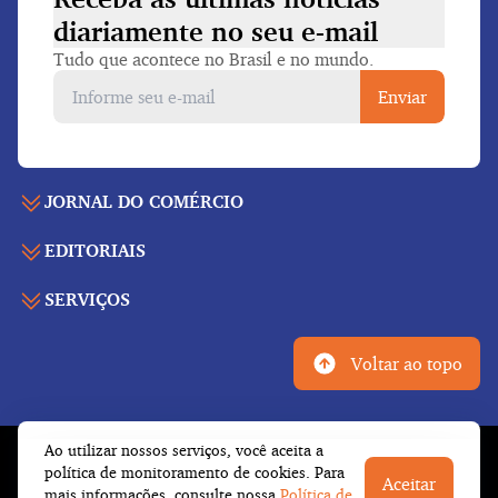
diariamente
no seu e-mail
Tudo que acontece no Brasil e no mundo.
Enviar
JORNAL DO COMÉRCIO
EDITORIAIS
Capa
Últimas notícias
SERVIÇOS
Economia
Edição para folhear
Política
Agenda de eventos
Edições anteriores
Voltar ao topo
Geral
Indicadores
Cadernos especiais
Internacional
Galeria de vídeos
Publicidade legal
Esportes
Ao utilizar nossos serviços, você aceita a
Tempo
Fale conosco
© Copyright 2026 Empresa Jornalística J.C. Jarros
política de monitoramento de cookies. Para
Cultura
Aceitar
Newsletter
Ltda.
Todos os direitos reservados
mais informações, consulte nossa
Política de