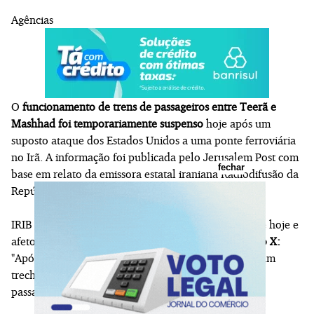
Agências
O
funcionamento de trens de passageiros entre Teerã e
Mashhad foi temporariamente suspenso
hoje após um
suposto ataque dos Estados Unidos a uma ponte ferroviária
no Irã. A informação foi publicada pelo Jerusalem Post com
fechar
base em relato da emissora estatal iraniana Radiodifusão da
República Islâmica do Irã (IRIB, na sigla em inglês).
IRIB afirmou que o ataque ocorreu na madrugada de hoje e
afetou um trecho da ferrovia.
A emissora escreveu no X:
"Após o ataque criminoso dos EUA na madrugada a um
trecho da ferrovia Teerã-Mashhad, os serviços de
passageiros foram afetados."