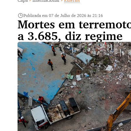
Capa
Internacional
Exterior
Publicada em 07 de Julho de 2026 às 21:16
Mortes em terremoto
a 3.685, diz regime