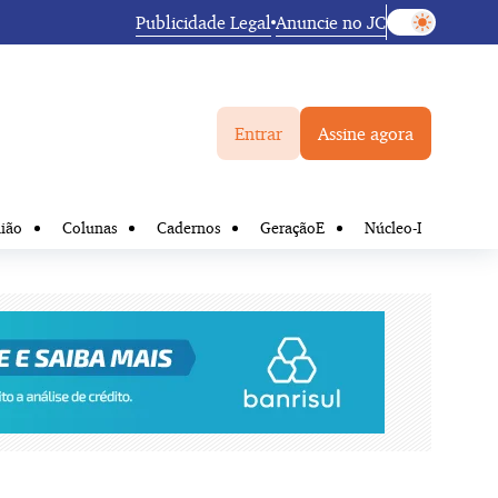
Publicidade Legal
Anuncie no JC
Entrar
Assine agora
ião
Colunas
Cadernos
GeraçãoE
Núcleo-I