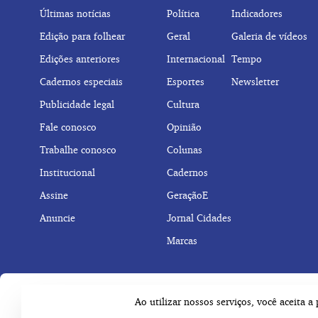
Últimas notícias
Política
Indicadores
Edição para folhear
Geral
Galeria de vídeos
Edições anteriores
Internacional
Tempo
Cadernos especiais
Esportes
Newsletter
Publicidade legal
Cultura
Fale conosco
Opinião
Trabalhe conosco
Colunas
Institucional
Cadernos
Assine
GeraçãoE
Anuncie
Jornal Cidades
Marcas
Ao utilizar nossos serviços, você aceita 
© Copyright 2026 Empresa Jornalística J.C. Jarros Ltda.
Tod