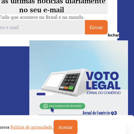
as últimas notícias diariamente
no seu e-mail
Tudo que acontece no Brasil e no mundo.
Enviar
fechar
Voltar ao topo
Aceitar
 nossa
Política de privacidade.