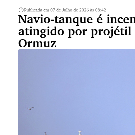
Publicada em 07 de Julho de 2026 às 08:42
Navio-tanque é ince
atingido por projétil
Ormuz