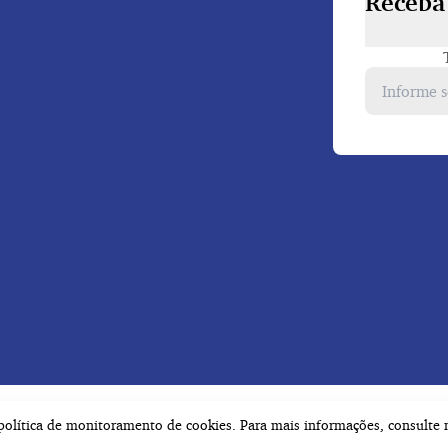
Receba 
a política de monitoramento de cookies. Para mais informações, consulte
os os direitos reservados