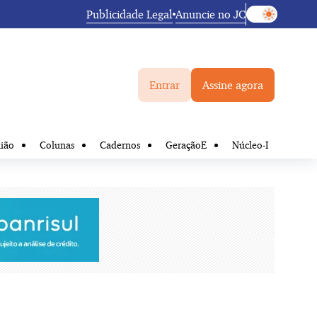
Publicidade Legal
Anuncie no JC
Entrar
Assine agora
ião
Colunas
Cadernos
GeraçãoE
Núcleo-I