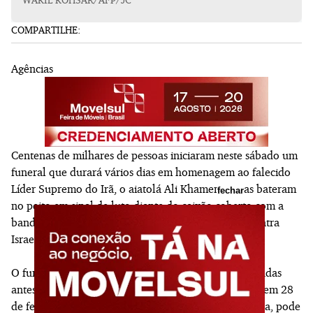
COMPARTILHE:
Agências
Centenas de milhares de pessoas iniciaram neste sábado um
funeral que durará vários dias em homenagem ao falecido
Líder Supremo do Irã, o aiatolá Ali Khamenei. Elas bateram
fechar
no peito em sinal de luto diante do caixão coberto com a
bandeira iraniana, em Teerã, e pediram vingança contra
Israel e os Estados Unidos.
O funeral de Khamenei, que governou o Irã por décadas
antes de ser morto aos 86 anos em um ataque aéreo em 28
de fevereiro, nos momentos iniciais da guerra iraniana, pode