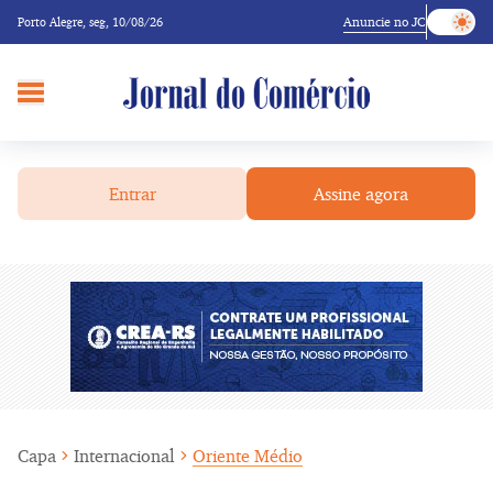
Anuncie no JC
Porto Alegre,
seg, 10/08/26
Entrar
Assine agora
Capa
Internacional
Oriente Médio