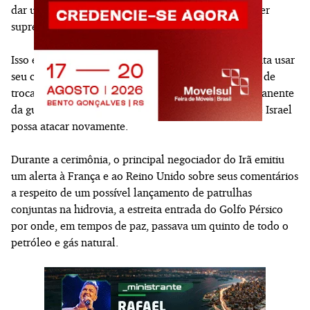
dar um impulso à teocracia do país e ao seu novo líder
supremo, seu filho, o aiatolá Mojtaba Khamenei.
Isso é particularmente importante, visto que o Irã tenta usar
seu controle sobre o Estreito de Ormuz como moeda de
troca nas negociações com os EUA para um fim permanente
da guerra, e enquanto persiste a preocupação de que Israel
possa atacar novamente.
Durante a cerimônia, o principal negociador do Irã emitiu
um alerta à França e ao Reino Unido sobre seus comentários
a respeito de um possível lançamento de patrulhas
conjuntas na hidrovia, a estreita entrada do Golfo Pérsico
por onde, em tempos de paz, passava um quinto de todo o
petróleo e gás natural.