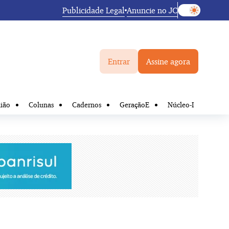
Publicidade Legal
Anuncie no JC
Entrar
Assine agora
ião
Colunas
Cadernos
GeraçãoE
Núcleo-I