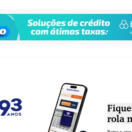
Fique
rola 
Baixe o app