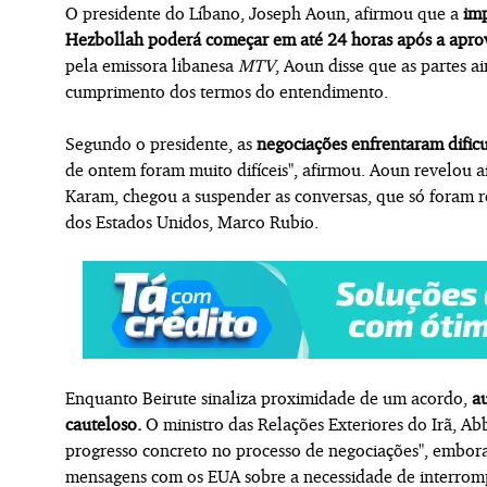
O presidente do Líbano, Joseph Aoun, afirmou que a
imp
Hezbollah poderá começar em até 24 horas após a aprov
pela emissora libanesa
MTV
, Aoun disse que as partes a
cumprimento dos termos do entendimento.
Segundo o presidente, as
negociações enfrentaram dificul
de ontem foram muito difíceis", afirmou. Aoun revelou 
Karam, chegou a suspender as conversas, que só foram r
dos Estados Unidos, Marco Rubio.
Enquanto Beirute sinaliza proximidade de um acordo,
a
cauteloso.
O ministro das Relações Exteriores do Irã, A
progresso concreto no processo de negociações", embora
mensagens com os EUA sobre a necessidade de interromper