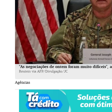
"As negociações de ontem foram muito difíceis", 
Reuters via AFP/Divulgação/JC
Agências