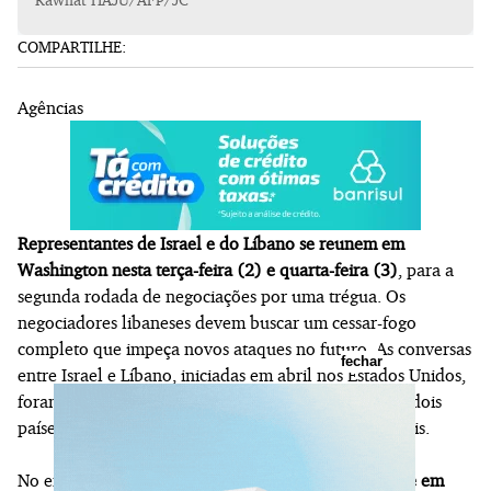
COMPARTILHE:
Agências
Representantes de Israel e do Líbano se reunem em
Washington nesta terça-feira (2) e quarta-feira (3)
, para a
segunda rodada de negociações por uma trégua. Os
negociadores libaneses devem buscar um cessar-fogo
completo que impeça novos ataques no futuro. As conversas
fechar
entre Israel e Líbano, iniciadas em abril nos Estados Unidos,
foram as primeiras em mais de três décadas entre os dois
países, que não mantêm relações diplomáticas formais.
No entanto, a
segunda rodada de negociações ocorre em