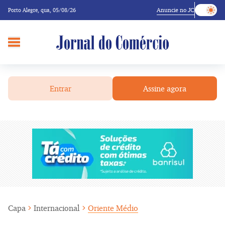
Anuncie no JC
Porto Alegre,
qua, 05/08/26
Entrar
Assine agora
Capa
Internacional
Oriente Médio