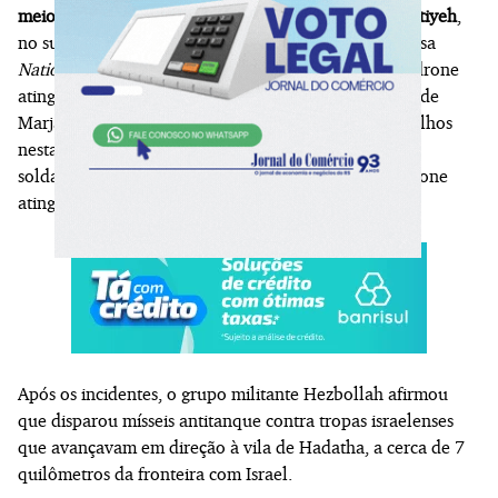
meio a um bombardeio israelense na região de Nabatiyeh
,
no sul do Líbano. A agência de notícias estatal libanesa
National News Agency
afirmou que um ataque com drone
atingiu um carro em uma estrada que liga as cidades de
Marjayoun e Nabatiyeh e matou um pai e seus dois filhos
nesta terça-feira. O Exército do Líbano disse que dois
soldados ficaram levemente feridos quando outro drone
atingiu uma estrada na região.
Após os incidentes, o grupo militante Hezbollah afirmou
que disparou mísseis antitanque contra tropas israelenses
que avançavam em direção à vila de Hadatha, a cerca de 7
quilômetros da fronteira com Israel.