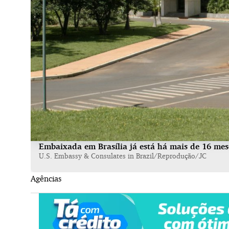
Embaixada em Brasília já está há mais de 16 mes
U.S. Embassy & Consulates in Brazil/Reprodução/JC
Agências