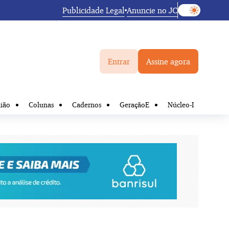
Publicidade Legal
Anuncie no JC
Entrar
Assine agora
ião
Colunas
Cadernos
GeraçãoE
Núcleo-I