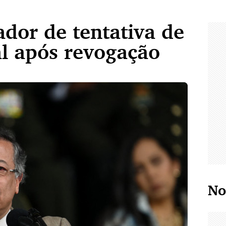
dor de tentativa de
ral após revogação
No