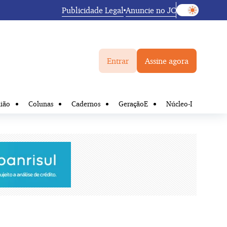
Publicidade Legal
Anuncie no JC
Entrar
Assine agora
ião
Colunas
Cadernos
GeraçãoE
Núcleo-I