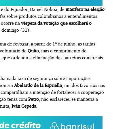
te do Equador, Daniel Noboa, de
interferir na eleição
rifas sobre produtos colombianos a entendimentos
o ocorre na
véspera da votação que escolherá o
e domingo (31).
a de revogar, a partir de 1º de junho, as tarifas
 voluntário de
Quito
, mas o cumprimento de
)
, que ordenou a eliminação das barreiras comerciais
 chamada taxa de segurança sobre importações
ionista
Abelardo de la Espriella
, um dos favoritos nas
 compartilham a intenção de fortalecer a cooperação
ação tensa com
Petro
, não esclareceu se manteria a
nista,
Iván Cepeda
.