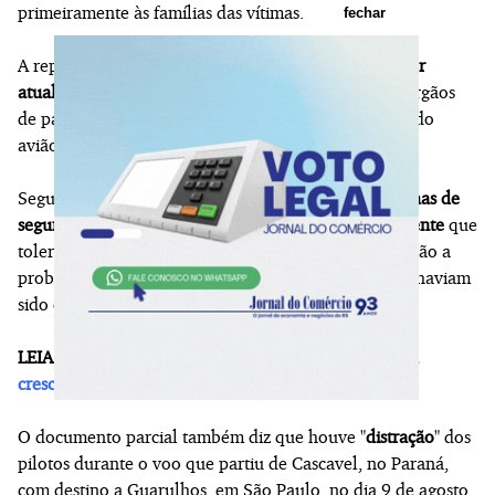
primeiramente às famílias das vítimas.
fechar
A reportagem apurou que a versão final deverá
sofrer
atualizações
em relação à versão parcial enviada a órgãos
de países onde estão as fabricantes de componentes do
avião que caiu.
Segundo a versão preliminar, a empresa
ignorou falhas de
segurança
e tinha um
contexto organizacional deficiente
que
tolerava
desvios
e desprezava
alertas
, como em relação a
problemas no sistema de degelo da aeronave que já haviam
sido detectados em viagens anteriores.
LEIA MAIS:
Número de acidentes com a rede elétrica
cresceu no Brasil em 2025
O documento parcial também diz que houve "
distração
" dos
pilotos durante o voo que partiu de Cascavel, no Paraná,
com destino a Guarulhos, em São Paulo, no dia 9 de agosto