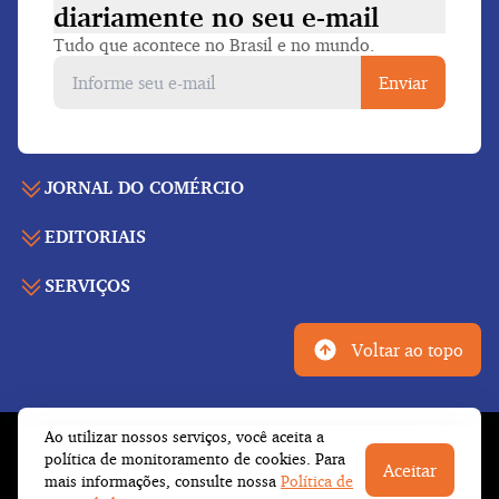
diariamente
no seu e-mail
Tudo que acontece no Brasil e no mundo.
Enviar
JORNAL DO COMÉRCIO
EDITORIAIS
Capa
Últimas notícias
SERVIÇOS
Economia
Edição para folhear
Política
Agenda de eventos
Edições anteriores
Voltar ao topo
Geral
Indicadores
Cadernos especiais
Internacional
Galeria de vídeos
Publicidade legal
Esportes
Ao utilizar nossos serviços, você aceita a
Tempo
Fale conosco
© Copyright 2026 Empresa Jornalística J.C. Jarros
política de monitoramento de cookies. Para
Cultura
Aceitar
Newsletter
Ltda.
Todos os direitos reservados
mais informações, consulte nossa
Política de
Trabalhe conosco
Opinião