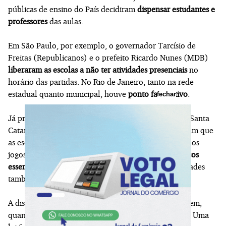
públicas de ensino do País decidiram
dispensar estudantes e
professores
das aulas.
Em São Paulo, por exemplo, o governador Tarcísio de
Freitas (Republicanos) e o prefeito Ricardo Nunes (MDB)
liberaram as escolas a não ter atividades presenciais
no
horário das partidas. No Rio de Janeiro, tanto na rede
estadual quanto municipal, houve
ponto facultativo
.
fechar
Já prefeitos de cidades menores, como Tubarão, em Santa
Catarina, e Nova Lima, em Minas Gerais, determinaram que
as escolas deveriam
funcionar normalmente
durante os
jogos, sob a justificativa de serem consideradas
serviços
essenciais
. Em algumas escolas particulares, as atividades
também foram mantidas.
A discussão já envolve o planejamento do ano que vem,
quando o Brasil sediará a
Copa do Mundo Feminina
. Uma