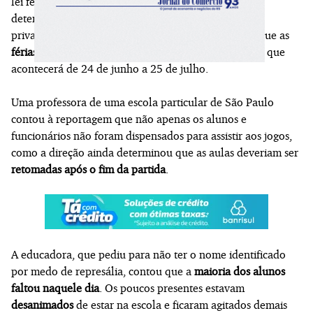
lei federal sancionada pelo presidente Lula (PT)
determinou que todas as escolas do País, públicas e
privadas, organizem seus calendários de 2027 para que as
férias escolares coincidam com o período do torneio
, que
acontecerá de 24 de junho a 25 de julho.
Uma professora de uma escola particular de São Paulo
contou à reportagem que não apenas os alunos e
funcionários não foram dispensados para assistir aos jogos,
como a direção ainda determinou que as aulas deveriam ser
retomadas após o fim da partida
.
A educadora, que pediu para não ter o nome identificado
por medo de represália, contou que a
maioria dos alunos
faltou naquele dia
. Os poucos presentes estavam
desanimados
de estar na escola e ficaram agitados demais