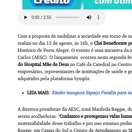
Com a proposta de mobilizar a sociedade em torno de inic
realiza no dia 12 de agosto, às 16h, o
Chá Beneficente p
Histórico de Porto Alegre. O evento é uma iniciativa d
Carlos (AESC). O lançamento ocorreu nesta segunda-fe
do Hospital Mãe de Deus
no Café da Catedral no Centro
empresários, representantes de instituições de saúde e g
adquiridos pela plataforma Sympla.
LEIA MAIS:
Kinder inaugura Espaço Família para m
A diretora-presidente da AESC, irmã Marileda Baggio, dis
serem acolhedoras. "
Cuidamos e protegemos vidas huma
sustentabilidade desse trabalho e por isso estamos pedi
Baggio, em Caxias do Sul o Centro de Atendimento ao Mi