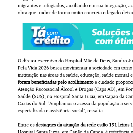
migrantes e refugiados, auxiliando em sua integração, ac
obra que traduz de forma muito concreta o legado deixa
O diretor executivo do Hospital Mãe de Deus, Sandro J
Pela Vida 2026 busca movimentar a sociedade em torno 
instituição nas áreas da saúde, educação, saúde mental
foram beneficiadas pelo acolhimento
e cuidado proporci
Atenção Psicossocial Álcool e Drogas (Caps-AD), em Po
Saúde (SUS), no Hospital Santa Luzia, em Capão da Ca
Caxias do Sul. "Ampliamos o acesso da população a servi
especializada e assistência social", ressalta.
Entre os
destaques da atuação da rede estão 191 leitos
1
Hospital Santa Luzia, em Capão da Canoa, é referência 