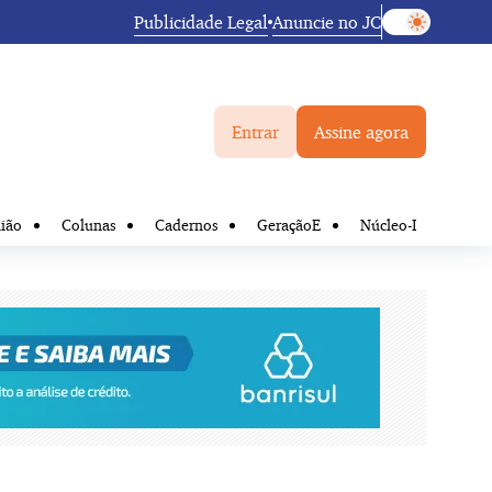
Publicidade Legal
Anuncie no JC
Entrar
Assine agora
ião
Colunas
Cadernos
GeraçãoE
Núcleo-I