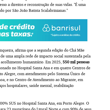
esso a direitos e reconstrução de suas vidas. "É uma
do por São João Batista Scalabrinianas."
unqueira, afirma que a segunda edição do Chá Mãe
de uma ampla rede de impacto social sustentada pela
 e acolhimento humanitário. Em 2025,
550 mil pessoas
onado no Hospital Santa Ana e em quatro Centros de
rto Alegre, com atendimento pelo Sistema Único de
noa, e no Centro de Atendimento ao Migrante, em
ços hospitalares, saúde mental, reabilitação
00% SUS no Hospital Santa Ana, em Porto Alegre. O
para 23 municípios do Litoral Norte e com 90% de seus