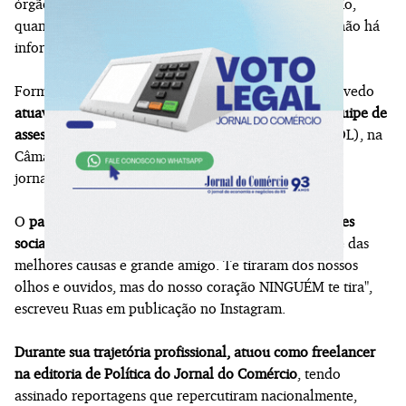
órgãos. A doença se agravou ao longo do mês de maio,
quando foi internado no Hospital Santa Rita. Ainda não há
informações sobre o velório e o enterro.
Formado em jornalismo pela Unisinos, em 2005, Azevedo
atuava desde 2021 com foco em mídias sociais na equipe de
assessoria de imprensa do vereador Pedro Ruas
(PSOL), na
Câmara Municipal de Porto Alegre, cidade natal do
jornalista.
O
parlamentar homenageou o jornalista em suas redes
sociais
: "Adeus, Jimmy. Jornalista brilhante, militante das
melhores causas e grande amigo. Te tiraram dos nossos
olhos e ouvidos, mas do nosso coração NINGUÉM te tira",
escreveu Ruas em publicação no Instagram.
Durante sua trajetória profissional, atuou como freelancer
na editoria de Política do Jornal do Comércio
, tendo
assinado reportagens que repercutiram nacionalmente,