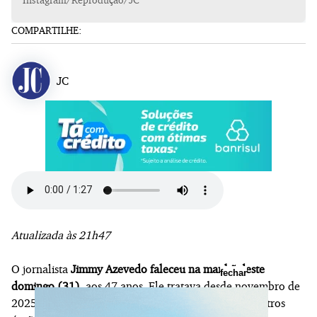
COMPARTILHE:
JC
Atualizada às 21h47
O jornalista
Jimmy Azevedo faleceu na manhã deste
fechar
domingo (31)
, aos 47 anos. Ele tratava desde novembro de
2025 um câncer de pulmão que se espalhou para outros