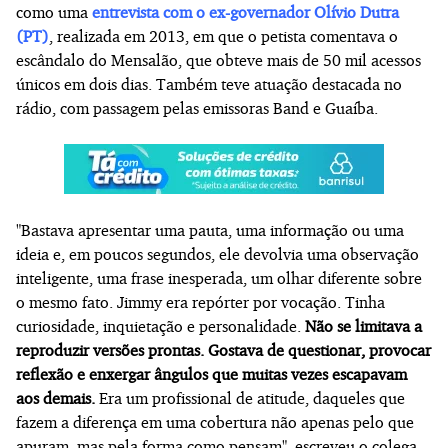
como uma
entrevista com o ex-governador Olívio Dutra
(PT)
, realizada em 2013, em que o petista comentava o
escândalo do Mensalão, que obteve mais de 50 mil acessos
únicos em dois dias. Também teve atuação destacada no
rádio, com passagem pelas emissoras Band e Guaíba.
"Bastava apresentar uma pauta, uma informação ou uma
ideia e, em poucos segundos, ele devolvia uma observação
inteligente, uma frase inesperada, um olhar diferente sobre
o mesmo fato. Jimmy era repórter por vocação. Tinha
curiosidade, inquietação e personalidade.
Não se limitava a
reproduzir versões prontas. Gostava de questionar, provocar
reflexão e enxergar ângulos que muitas vezes escapavam
aos demais.
Era um profissional de atitude, daqueles que
fazem a diferença em uma cobertura não apenas pelo que
apuram, mas pela forma como pensam", escreveu o colega