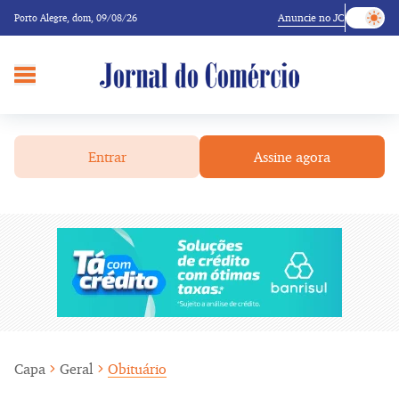
Anuncie no JC
Porto Alegre,
dom, 09/08/26
Entrar
Assine agora
Capa
Geral
Obituário