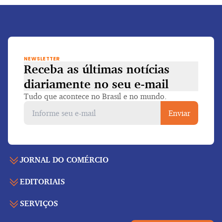
NEWSLETTER
Receba as últimas notícias
diariamente
no seu e-mail
Tudo que acontece no Brasil e no mundo.
Enviar
JORNAL DO COMÉRCIO
EDITORIAIS
Capa
Últimas notícias
SERVIÇOS
Economia
Edição para folhear
Política