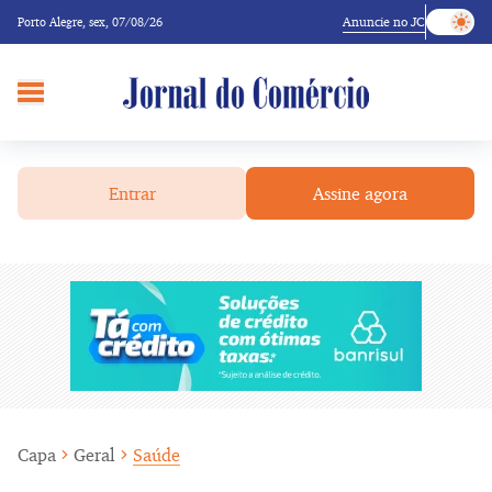
Anuncie no JC
Porto Alegre,
sex, 07/08/26
Entrar
Assine agora
Capa
Geral
Saúde