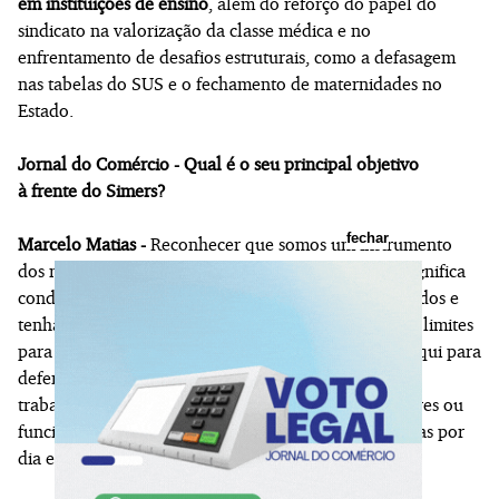
em instituições de ensino
, além do reforço do papel do
sindicato na valorização da classe médica e no
enfrentamento de desafios estruturais, como a defasagem
nas tabelas do SUS e o fechamento de maternidades no
Estado.
Jornal do Comércio - Qual é o seu principal objetivo
à frente do Simers?
fechar
Marcelo Matias -
Reconhecer que somos um instrumento
dos médicos. Devemos a eles nossa atuação, e isso significa
conduzir a gestão de forma que se sintam representados e
tenham voz para enfrentar suas dificuldades. Não há limites
para a atuação do sindicato nesse sentido: estamos aqui para
defender médicos cientistas, médicos PJ, aqueles que
trabalham em consultórios próprios, como investidores ou
funcionários. Nosso compromisso é trabalhar 24 horas por
dia em defesa da classe médica.