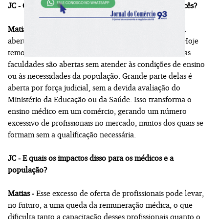
JC - Quais serão os principais eixos de atuação de vocês?
Matias -
Um dos focos mais importantes é combater a
abertura indiscriminada de faculdades de medicina. Hoje
temos um processo inadequado, no qual muitas dessas
faculdades são abertas sem atender às condições de ensino
ou às necessidades da população. Grande parte delas é
aberta por força judicial, sem a devida avaliação do
Ministério da Educação ou da Saúde. Isso transforma o
ensino médico em um comércio, gerando um número
excessivo de profissionais no mercado, muitos dos quais se
formam sem a qualificação necessária.
JC - E quais os impactos disso para os médicos e a
população?
Matias -
Esse excesso de oferta de profissionais pode levar,
no futuro, a uma queda da remuneração médica, o que
dificulta tanto a capacitação desses profissionais quanto o