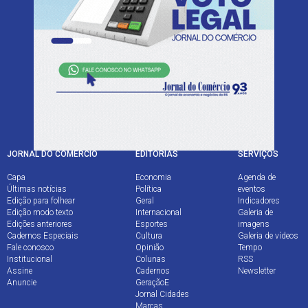
Av. João Pessoa, 1282 - Farroupilha
Porto Alegre - RS - CEP 90040-001
Fone (51) 3213.1300
JORNAL DO COMÉRCIO
EDITORIAS
SERVIÇOS
Capa
Economia
Agenda de
Últimas notícias
Política
eventos
Edição para folhear
Geral
Indicadores
Edição modo texto
Internacional
Galeria de
Edições anteriores
Esportes
imagens
Cadernos Especiais
Cultura
Galeria de vídeos
Fale conosco
Opinião
Tempo
Institucional
Colunas
RSS
Assine
Cadernos
Newsletter
Anuncie
GeraçãoE
Jornal Cidades
Marcas