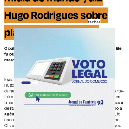
Hugo Rodrigues sobre
fechar
plataformas digitais
O publicitário esteve entre os painelistas do Find 2026. Ele
falou sobre os desafios da publicidade em um cenário
marcado pelo excesso de informação
Essa foi uma das afirmações realizadas pelo publicitário
Hugo Rodrigues, sócio da WMcCann e empreendedor,
durante seu painel no Find 2026, que acontece nesta quarta-
feira (29), no Teatro da Unisinos, em Porto Alegre.
Com uma
trajetória consolidada no mercado publicitário,
Rodrigues se
destacou ao liderar a virada da Publicis no Brasil, levando a
agência do 12º ao 2º lugar no ranking nacional
. Em 2017, foi
escolhido pelo grupo Interpublic para suceder Washington
Olivetto no comando da WMcCann, onde também alcançou