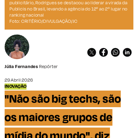
publicitário, Rodrigues se destacou ao liderar a virada da
Publicis no Brasil, levando a agência do 12º ao 2º lugar no
ranking nacional
Foto: CRITÉRIO/DIVULGAÇÃO/JC
Júlia Fernandes
Repórter
29 Abril 2026
INOVAÇÃO
"Não são big techs, são
os maiores grupos de
mídia do mundo", diz