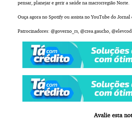
pensar, planejar e gerir a saúde na macrorregião Norte.
Ouça agora no Spotify ou assista no YouTube do Jornal
Patrocinadores: @governo_rs, @crea.gaucho, @elevcod
Avalie esta not