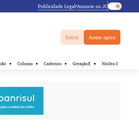
Publicidade Legal
Anuncie no JC
Entrar
Assine agora
ião
Colunas
Cadernos
GeraçãoE
Núcleo-I