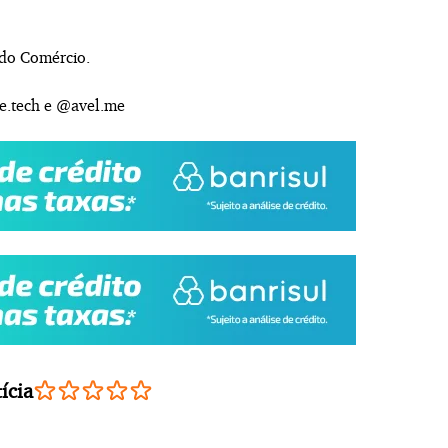
 do Comércio.
e.tech e @avel.me
ícia