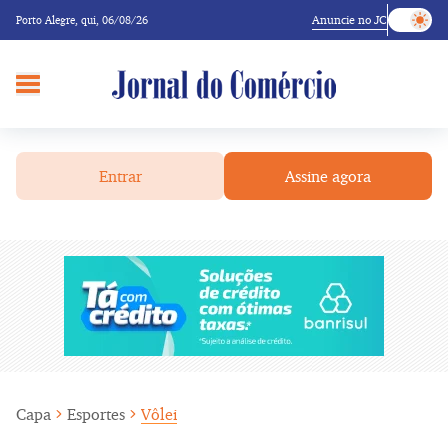
Anuncie no JC
Porto Alegre,
qui, 06/08/26
Entrar
Assine agora
Capa
Esportes
Vôlei