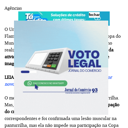
Agências
fechar
O Uruguai confirmou a lesão de Arrascaeta, meia do
Flamengo, mas confirmou que o jogador estará na Copa do
Mundo. O camisa 10 sentiu dores musculares no treino
realizado nesta terça-feira (02), no Uruguai.
Ele saiu da
atividade com um "desconforto" e realizou exames de
imagem para ter o diagnóstico.
LEIA TAMBÉM:
Fabinho Soldado intensifica busca por
novos jogadores para o Inter
O meia teve detectada uma lesão muscular na panturrilha.
Mas,
o problema físico não deve inviabilizar a participação
do craque no torneio
. "Foram realizados os exames
correspondentes e foi confirmada uma lesão muscular na
panturrilha, mas ela não impede sua participação na Copa