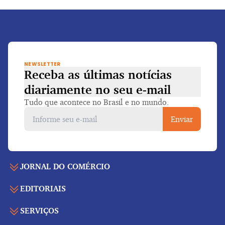
NEWSLETTER
Receba as últimas notícias
diariamente
no seu e-mail
Tudo que acontece no Brasil e no mundo.
Enviar
JORNAL DO COMÉRCIO
EDITORIAIS
Capa
Últimas notícias
SERVIÇOS
Economia
Edição para folhear