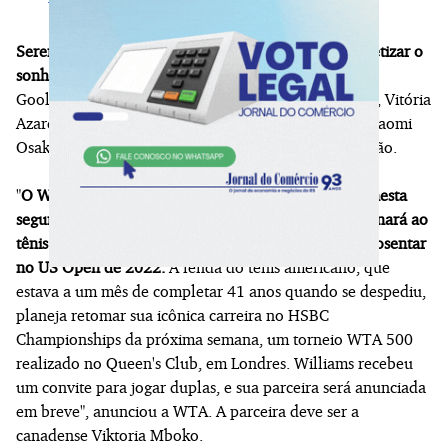
Serena é a nona tenista que volta à ativa após concretizar o
sonho de ser mãe.
Antes, Margaret Court, Evonne
Goolagong Cawley, Lindsay Davenport, Kim Clijsters, Vitória
Azarenka, Caroline Wozniacki, Angelique Kerber e Naomi
Osaka, ainda em atividade, retornaram após a gestação.
"
O WTA Tour Driven by Mercedes-Benz comemora nesta
segunda-feira a notícia de que Serena Williams retornará ao
tênis profissional, quase quatro anos depois de se aposentar
no US Open de 2022.
A lenda do tênis americano, que
estava a um mês de completar 41 anos quando se despediu,
planeja retomar sua icônica carreira no HSBC
Championships da próxima semana, um torneio WTA 500
realizado no Queen's Club, em Londres. Williams recebeu
um convite para jogar duplas, e sua parceira será anunciada
em breve", anunciou a WTA. A parceira deve ser a
canadense Viktoria Mboko.