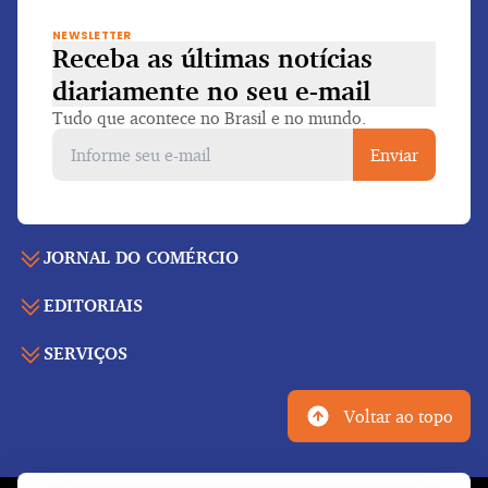
NEWSLETTER
Receba as últimas notícias
diariamente
no seu e-mail
Tudo que acontece no Brasil e no mundo.
Enviar
JORNAL DO COMÉRCIO
EDITORIAIS
Capa
Últimas notícias
SERVIÇOS
Economia
Edição para folhear
Política
Agenda de eventos
Edições anteriores
Voltar ao topo
Geral
Indicadores
Cadernos especiais
Internacional
Galeria de vídeos
Publicidade legal