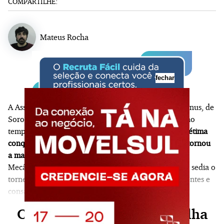
COMPARTILHE:
Mateus Rocha
fechar
A Associação Carlos Barbosa de Futsal venceu o Magnus, de
Sorocaba, nos pênaltis depois de empatar por 2 a 2 no
tempo regulamentar e prorrogação, e
chegou à sua sétima
conquista da Copa Libertadores da modalidade e se tornou
a maior campeã da competição na história
. A Laranja
Mecânica da Serra ganhou a vaga por convite, já que sedia o
torneio, mas agarrou a oportunidade com unhas e dentes e
consagrou o ano do cinquentenário com o título.
Continue sua leitura, escolha