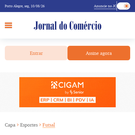
Anuncie no JC
Porto Alegre,
seg, 10/08/26
Entrar
Assine agora
Capa
Esportes
Futsal