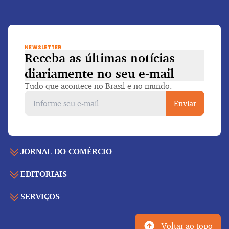
NEWSLETTER
Receba as últimas notícias
diariamente
no seu e-mail
Tudo que acontece no Brasil e no mundo.
Enviar
JORNAL DO COMÉRCIO
EDITORIAIS
Capa
Últimas notícias
SERVIÇOS
Economia
Edição para folhear
Política
Agenda de eventos
Edições anteriores
Voltar ao topo
Geral