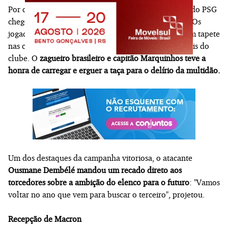
Por conta do trânsito caótico na região, a delegação do PSG
chegou com cerca de uma hora de atraso ao evento. Os
jogadores caminharam até o palco principal sobre um tapete
nas cores azul, vermelho e branco, os tons tradicionais do
clube. O
zagueiro brasileiro e capitão Marquinhos teve a
honra de carregar e erguer a taça para o delírio da multidão.
Um dos destaques da campanha vitoriosa, o atacante
Ousmane Dembélé mandou um recado direto aos
torcedores sobre a ambição do elenco para o futuro
: "Vamos
voltar no ano que vem para buscar o terceiro", projetou.
Recepção de Macron