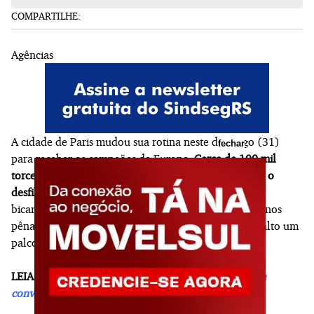
COMPARTILHE:
Agências
A cidade de Paris mudou sua rotina neste domingo (31)
fechar
para receber os campeões da Europa.
Cerca de 100 mil
torcedores coloriram as ruas da capital francesa para o
desfile oficial do PSG
, que celebrou a conquista do
bicampeonato da Copa dos Campeões após a vitória nos
pênaltis diante do Arsenal. A festa teve como ponto alto um
palco montado em frente à Torre Eiffel.
LEIA TAMBÉM:
Com Rochet, Marcelo Bielsa anuncia
convocados do Uruguai para a Copa do Mundo