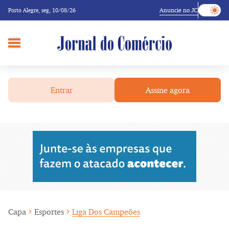
Anuncie no JC
Porto Alegre,
seg, 10/08/26
Entrar
Assine agora
Capa
Esportes
Liga Dos Campeões