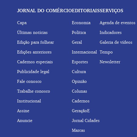
JORNAL DO COMÉRCIO
EDITORIAIS
SERVIÇOS
Capa
Economia
Agenda de eventos
Últimas notícias
Política
Indicadores
Edição para folhear
Geral
Galeria de vídeos
Edições anteriores
Internacional
Tempo
Cadernos especiais
Esportes
Newsletter
Publicidade legal
Cultura
Fale conosco
Opinião
Trabalhe conosco
Colunas
Institucional
Cadernos
Assine
GeraçãoE
Anuncie
Jornal Cidades
Marcas