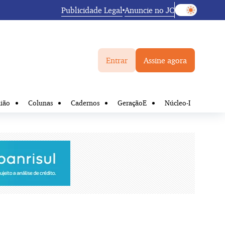
Publicidade Legal
Anuncie no JC
Entrar
Assine agora
ião
Colunas
Cadernos
GeraçãoE
Núcleo-I