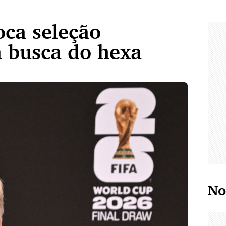
oca seleção
m busca do hexa
No