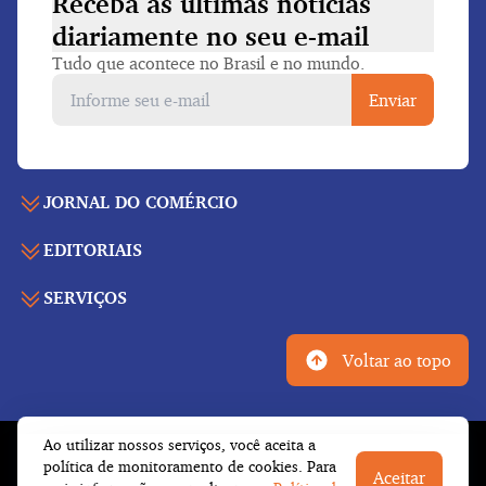
Receba as últimas notícias
diariamente
no seu e-mail
Tudo que acontece no Brasil e no mundo.
Enviar
JORNAL DO COMÉRCIO
EDITORIAIS
Capa
Últimas notícias
SERVIÇOS
Economia
Edição para folhear
Política
Agenda de eventos
Edições anteriores
Voltar ao topo
Geral
Indicadores
Cadernos especiais
Internacional
Galeria de vídeos
Publicidade legal
Esportes
Ao utilizar nossos serviços, você aceita a
Tempo
Fale conosco
© Copyright 2023 Empresa Jornalística J.C. Jarros
política de monitoramento de cookies. Para
Cultura
Aceitar
Newsletter
Ltda.
Todos os direitos reservados