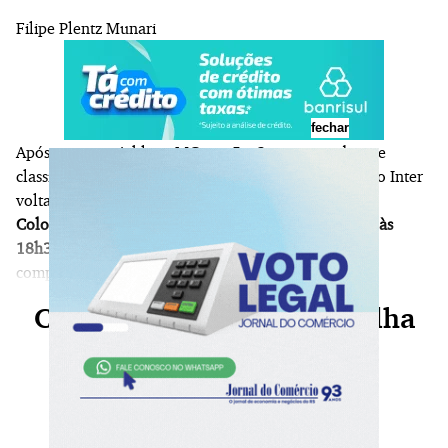
Filipe Plentz Munari
fechar
Após vencer o Athletic-MG por 5 a 3 no agregado e se
classificar para as oitavas de final da Copa do Brasil, o Inter
volta seus olhares para o Campeonato Brasileiro.
O
Colorado recebe o Vasco no Beira-Rio, sábado (16), às
18h30min,
em partida válida pela 16ª rodada da
competição.
Continue sua leitura, escolha
seu plano agora!
Já é nosso assinante?
Faça login