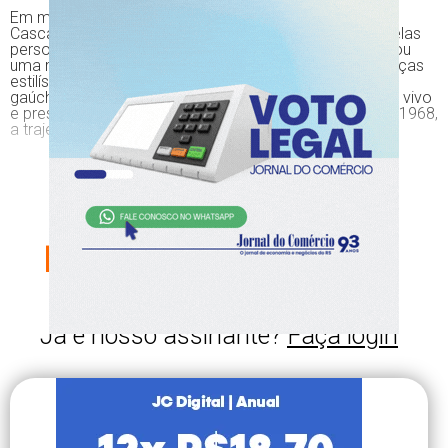
Em mais de 30 anos de carreira - nas bandas TNT e
Cascavelletes e depois em carreira solo (atendendo pelas
personas Júpiter Apfel/Maçã/Apple) -, Flávio Basso criou
uma música que ultrapassou fronteiras. Afeito a mudanças
estilísticas radicais, e nunca preso à rotulagem "rock
gaúcho", o legado artístico de Júpiter encontra-se mais vivo
e presente do que nunca. Nascido em 26 de janeiro de 1968,
a trajetória do aquariano Flávio é única.
CONTINUE SUA
LEITURA,
ESCOLHA SEU PLANO
AGORA!
Já é nosso assinante?
Faça login